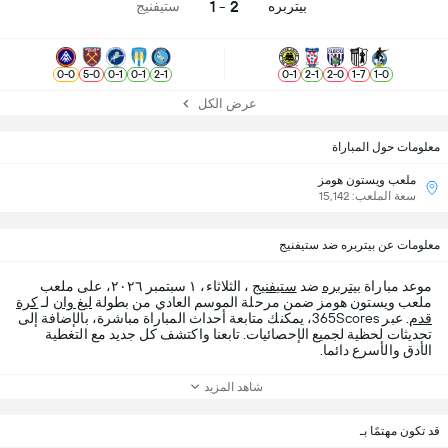
2 - 1
بيتربره
ستيفنيج
0
-
0
5
-
0
0
-
1
0
-
1
2
-
1
0
-
1
2
-
1
2
-
0
1
-
7
1
-
0
عرض الكل
معلومات حول المباراة
ملعب ويستون هومز
سعة الملعب: 15,142
معلومات عن بيتربره ضد ستيفنيج
موعد مباراة
بيتربره
ضد
ستيفنيج
، الثلاثاء، ١ سبتمبر ٢٠٢٦، على ملعب
ملعب ويستون هومز ضمن مرحلة الموسم العادي من بطولة
ليغ وان
لـ
كرة
قدم
. عبر 365Scores، يمكنك متابعة أحداث المباراة مباشرة، بالإضافة إلى
تحديثات لحظية لجميع الإحصائيات. تابعنا واكتشف كل جديد مع التغطية
الأدق والأسرع دائما.
شاهد المزيد
قد تكون مهتمًا بـ