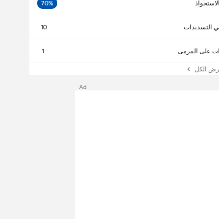
لاستحواذ
70%
ي التسديدات
10
ت على المرمى
1
 الكل
Ad