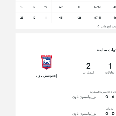
15
12
19
69
0
46:46
4
23
12
11
45
-26
67:41
4
 ليغ وان
هات سابقة
2
1
تعادلات
انتصارات
إبسويتش تاون
ندية الإنجليزية المحترفة
6 - 0
نورثهامبتون تاون
ليغ وان
0 - 0
نورثهامبتون تاون