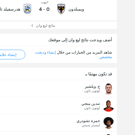
انتهت
4
-
0
ويمبلدون
هدرسفيلد تا
نتائج ليغ وان
أضف ويدجت نتائج ليغ وان إلى موقعك
شاهد المزيد من الخيارات من خلال
إنشاء وديجت
إنشاء علامة ML
مخصص
قد تكون مهتمًا بـ
ج. ويلشير
لوتون تاون
تندين منجي
لوتون تاون
حمزة تشودري
ليستر سيتي