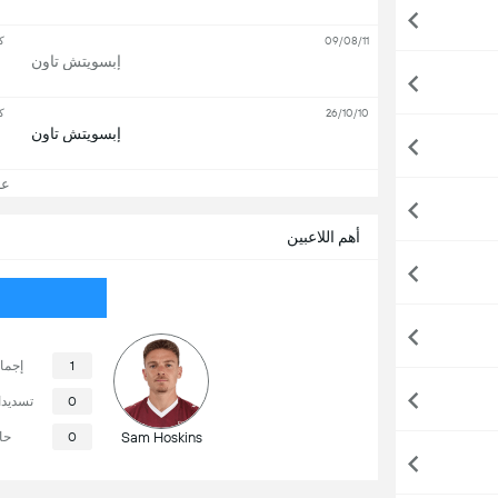
09/08/11
ك
إبسويتش تاون
26/10/10
ك
إبسويتش تاون
عرض
أهم اللاعبين
1
إجما
0
تسديد
Sam Hoskins
0
حا