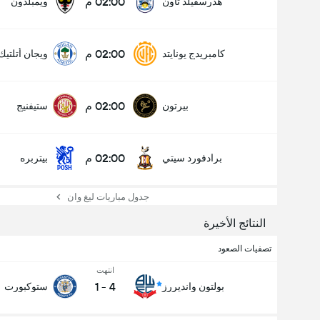
02:00 م
هدرسفيلد تاون
ويمبلدون
02:00 م
كامبريدج يونايتد
ويجان أتلتيك
02:00 م
بيرتون
ستيفنيج
02:00 م
برادفورد سيتي
بيتربره
جدول مباريات ليغ وان
النتائج الأخيرة
تصفيات الصعود
انتهت
1
-
4
بولتون وانديررز
ستوكبورت