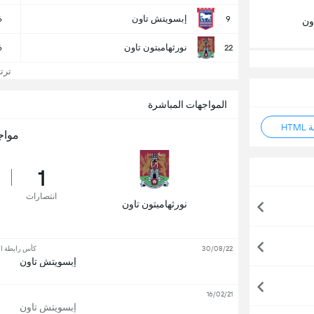
إبسويتش تاون
6
9
ون
نورثهامبتون تاون
6
22
ترتيب
المواجهات المباشرة
HT
مواج
1
انتصارات
نورثهامبتون تاون
30/08/22
كأس رابطة الأ
إبسويتش تاون
16/02/21
إبسويتش تاون