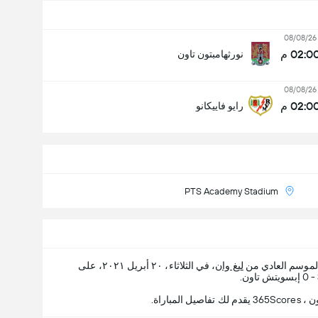
08/08/26
02:0 م
نورثهامبتون تاون
08/08/26
02:0 م
رايو فاييكانو
PTS Academy Stadium
الموسم العادي من
ليغ وان
، في الثلاثاء، ٢٠ أبريل ٢٠٢١، على
باراة.