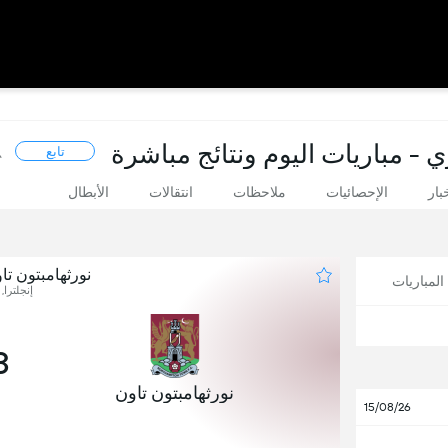
ي - مباريات اليوم ونتائج مباشرة
تابع
بار
الإحصائيات
ملاحظات
انتقالات
الأبطال
نورثهامبتون ت
لمباريات
إنجلترا, 
3
نورثهامبتون تاون
15/08/26