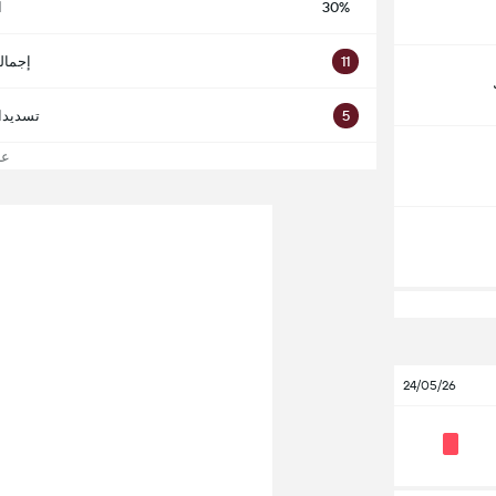
30%
ا
11
إجمال
5
تسديدا
عرض
24/05/26