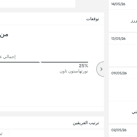
14/05/26
توقعات
ررز
من 
13/05/26
إجمالي عدد
25%
83%
أكثر
نورثهامبتون تاون
09/05/26
تي
ترتيب الفريقين
02/05/26
لع