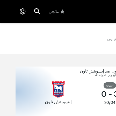
نتائجي
1.10M
اون ضد إبسويتش تاون
ليغ وان, الجولة 43
انتهت
0
-
إبسويتش تاون
20/04