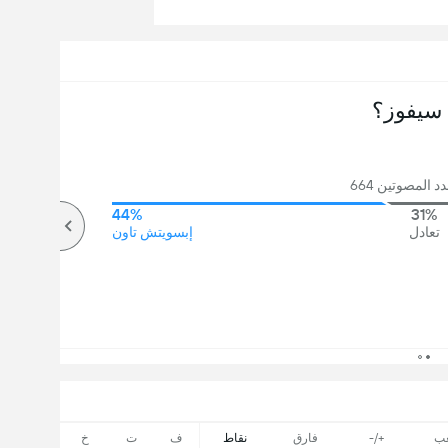
سيفوز؟
 المصوتين 664
44%
31%
تعادل
إبسويتش تاون
ب
+/-
فارق
نقاط
ف
ت
خ