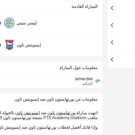
المباراة القادمة
0
ليستر سيتي
0
إبسويتش تاون
معلومات حول المباراة
James Bell
الحكم
معلومات عن نورثهامبتون تاون ضد إبسويتش تاون
انتهت مباراة
نورثهامبتون تاون
ضد
إبسويتش تاون
بالجولة 
ملعب PTS Academy Stadium بنتيجة نورثهامبتون تاون 3 - 0 إبسويتش تاون.
وإذا فاتك أفضل لحظات نورثهامبتون تاون ضد إبسويتش تاون ، 365Scores يقدم لك تفاصيل الم