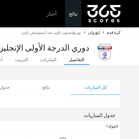
نتائج
أخبار
كرة قدم
ليغ وان
نورثهامبتون تاون ضد إبسويتش تاون
دوري الدرجة الأولى الإنجليز
التفاصيل
المباريات
الترتيب
أخ
كل المباريات
نتائج
جدول ا
جدول المباريات
الجولة 1