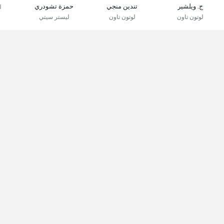
ج. ويلشير
تندين منجي
حمزة تشودري
ل
لوتون تاون
لوتون تاون
ليستر سيتي