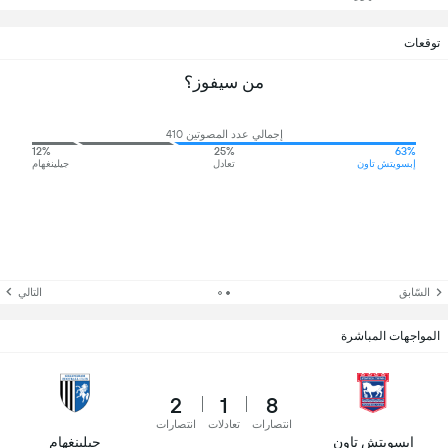
توقعات
من سيفوز؟
إجمالي عدد المصوتين 410
12%
25%
63%
إبسويتش تاون
تعادل
جيلينغهام
السّابق
التالي
المواجهات المباشرة
2
1
8
انتصارات
تعادلات
انتصارات
إبسويتش تاون
جيلينغهام