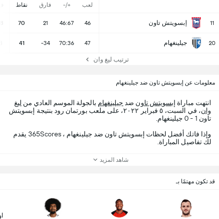
لعب
+/-
فارق
نقاط
ف
إبسويتش تاون
18
70
21
46:67
46
11
جيلينغهام
8
41
-34
70:36
47
20
ترتيب ليغ وان
معلومات عن إبسويتش تاون ضد جيلينغهام
انتهت مباراة
إبسويتش تاون
ضد
جيلينغهام
بالجولة الموسم العادي من
ليغ
وان
، في السبت، ٥ فبراير ٢٠٢٢، على ملعب بورتمان رود بنتيجة إبسويتش
تاون 1 - 0 جيلينغهام.
وإذا فاتك أفضل لحظات إبسويتش تاون ضد جيلينغهام ، 365Scores يقدم
لك تفاصيل المباراة.
شاهد المزيد
قد تكون مهتمًا بـ
او