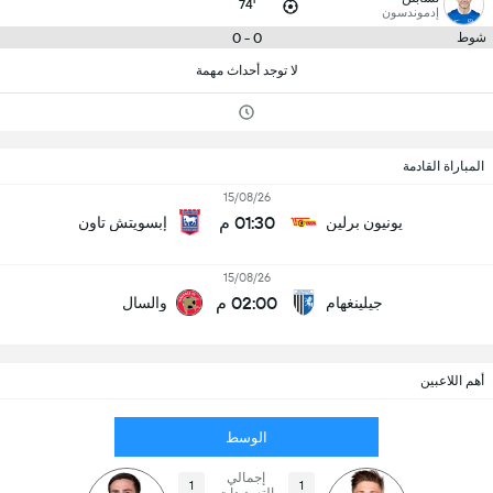
74'
إدموندسون
0 - 0
شوط
لا توجد أحداث مهمة
المباراة القادمة
15/08/26
01:30 م
يونيون برلين
إبسويتش تاون
15/08/26
02:00 م
جيلينغهام
والسال
أهم اللاعبين
الوسط
إجمالي
1
1