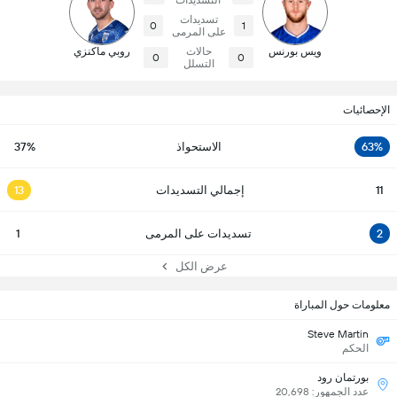
التسديدات
تسديدات
0
1
على المرمى
ويس بورنس
حالات
روبي ماكنزي
0
0
التسلل
الإحصائيات
63%
الاستحواذ
37%
11
إجمالي التسديدات
13
2
تسديدات على المرمى
1
عرض الكل
معلومات حول المباراة
Steve Martin
الحكم
بورتمان رود
عدد الجمهور: 20,698