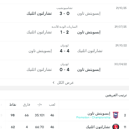
21/10/25
تشامبيونشيب
0 - 3
إبسويتش تاون
تشارلتون اثلتيك
29/07/25
المباريات الودية للأندية
2 - 1
إبسويتش تاون
تشارلتون اثلتيك
29/10/22
ليغ وان
4 - 4
تشارلتون اثلتيك
إبسويتش تاون
30/04/22
ليغ وان
4 - 0
إبسويتش تاون
تشارلتون اثلتيك
عرض الكل
ترتيب الفريقين
لعب
+/-
فارق
نقاط
ف
إبسويتش تاون
28
98
66
35:101
46
2
Promotion - Championship
تشارلتون اثلتيك
16
62
4
66:70
46
11