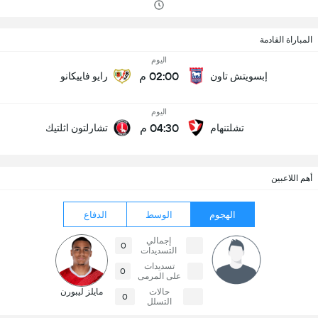
المباراة القادمة
اليوم
02:00 م
إبسويتش تاون
رايو فاييكانو
اليوم
04:30 م
تشلتنهام
تشارلتون اثلتيك
أهم اللاعبين
الهجوم
الوسط
الدفاع
إجمالي
0
التسديدات
تسديدات
0
على المرمى
حالات
مايلز ليبورن
0
التسلل