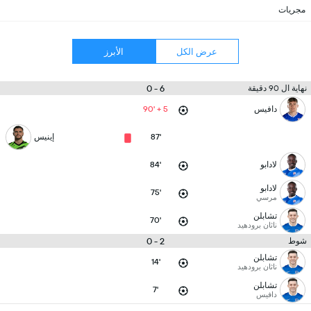
مجريات
عرض الكل
الأبرز
6 - 0
نهاية ال 90 دقيقة
دافيس
90' + 5
87'
إينيس
لادابو
84'
لادابو
75'
مرسي
تشابلن
70'
ناثان برودهيد
2 - 0
شوط
تشابلن
14'
ناثان برودهيد
تشابلن
7'
دافيس