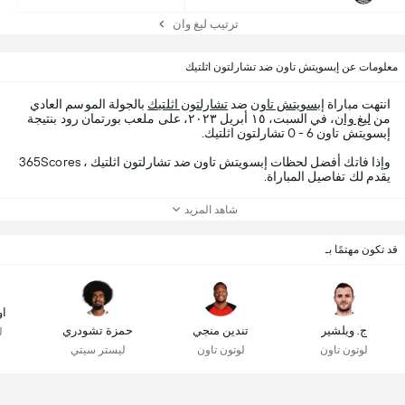
ترتيب ليغ وان
معلومات عن إبسويتش تاون ضد تشارلتون اثلتيك
انتهت مباراة
إبسويتش تاون
ضد
تشارلتون اثلتيك
بالجولة الموسم العادي
من
ليغ وان
، في السبت، ١٥ أبريل ٢٠٢٣، على ملعب بورتمان رود بنتيجة
إبسويتش تاون 6 - 0 تشارلتون اثلتيك.
وإذا فاتك أفضل لحظات إبسويتش تاون ضد تشارلتون اثلتيك ، 365Scores
يقدم لك تفاصيل المباراة.
شاهد المزيد
قد تكون مهتمًا بـ
او
ج. ويلشير
تندين منجي
حمزة تشودري
ل
لوتون تاون
لوتون تاون
ليستر سيتي