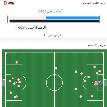
وقت اللعب الفعلي
لُعِبَ بالفعل 54:20
الوقت الاجمالي 100:14
عرض الكل
خريطة التسديد