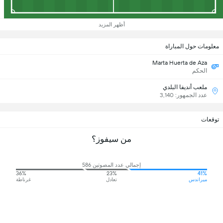
أظهر المزيد
معلومات حول المباراة
Marta Huerta de Aza
الحكم
ملعب أنديفا البلدي
عدد الجمهور: 3,140
توقعات
من سيفوز؟
إجمالي عدد المصوتين 586
36%
23%
41%
ميراندس
تعادل
غرناطة