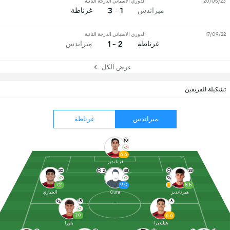
20/05/23
الدوري الاسباني الدرجة الثانية
1 - 3
ميراندس
غرناطة
17/09/22
الدوري الاسباني الدرجة الثانية
2 - 1
غرناطة
ميراندس
عرض الكل
تشكيلة الفريقين
ميراندس
غرناطة
10
6.6
فرنانديز
30
2
48
28
7.2
9.0
8.5
هيرنانديز
Cura
الجباري
18
6
7.9
6.6
هيليغيرا
باوزا