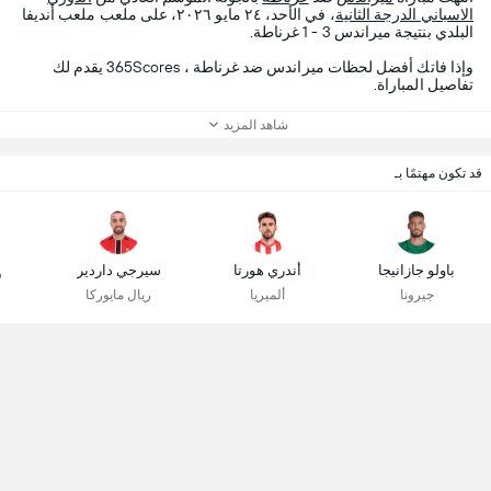
الاسباني الدرجة الثانية
، في الأحد، ٢٤ مايو ٢٠٢٦، على ملعب ملعب أنديفا
البلدي بنتيجة ميراندس 3 - 1 غرناطة.
وإذا فاتك أفضل لحظات ميراندس ضد غرناطة ، 365Scores يقدم لك
تفاصيل المباراة.
شاهد المزيد
قد تكون مهتمًا بـ
باولو جازانيجا
أندري هورتا
سيرجي داردير
ر
جيرونا
ألميريا
ريال مايوركا