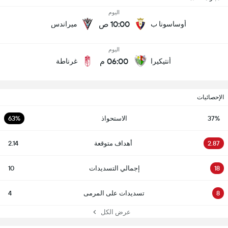
اليوم
10:00 ص
أوساسونا ب
ميراندس
اليوم
06:00 م
أنتيكيرا
غرناطة
الإحصائيات
37%
الاستحواذ
63%
2.87
أهداف متوقعة
2.14
18
إجمالي التسديدات
10
8
تسديدات على المرمى
4
عرض الكل