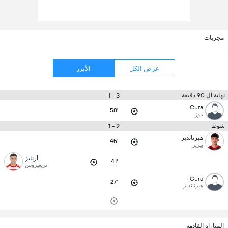
مجريات
عرض الكل
الأبرز
3 - 1
نهاية ال 90 دقيقة
Cura
58'
باوزا
2 - 1
شوط
هيرنانديز
45'
بيريز
أرنايز
41'
تريغيروس
Cura
27'
هيرنانديز
المباراة القادمة