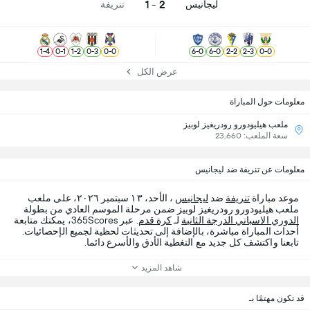
2 - 1
ليجانيس
تنريفة
1
-
4
0
-
1
1
-
2
0
-
3
0
-
0
6
-
0
6
-
0
2
-
2
2
-
3
0
-
0
عرض الكل
معلومات حول المباراة
ملعب هيليودورو رودريغيز لوبيز
سعة الملعب: 23,660
معلومات عن تنريفة ضد ليجانيس
موعد مباراة
تنريفة
ضد
ليجانيس
، الأحد، ١٣ سبتمبر ٢٠٢٦، على ملعب
ملعب هيليودورو رودريغيز لوبيز ضمن مرحلة الموسم العادي من بطولة
الدوري الاسباني الدرجة الثانية
لـ
كرة قدم
. عبر 365Scores، يمكنك متابعة
أحداث المباراة مباشرة، بالإضافة إلى تحديثات لحظية لجميع الإحصائيات.
تابعنا واكتشف كل جديد مع التغطية الأدق والأسرع دائما.
شاهد المزيد
قد تكون مهتمًا بـ