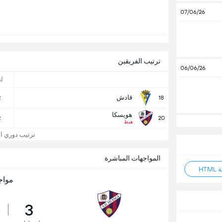
07/06/26
ترتيب الفريقين
06/06/26
ل
قادش
2
18
هويسكا
2
20
هبط
ترتيب دوري الدر
المواجهات المباشرة
HT
مواج
3