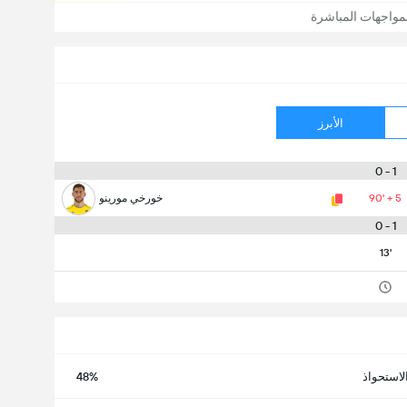
مواجهات المباشرة
الأبرز
1 - 0
90' + 5
خورخي مورينو
1 - 0
13'
لاستحواذ
48%