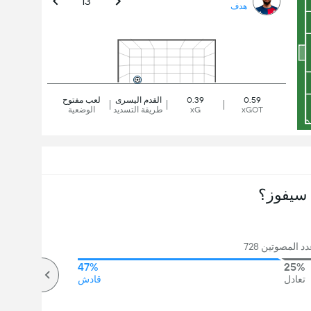
13'
هدف
0.59
0.39
القدم اليسرى
لعب مفتوح
xGOT
xG
طريقة التسديد
الوضعية
سيفوز؟
 المصوتين 728
47%
25%
تعادل
قادش