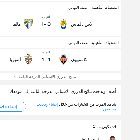
التصفيات التأهيلية - نصف النهائي
انتهت
1
-
0
لاس بالماس
مالقا
التصفيات التأهيلية - نصف النهائي
انتهت
1
-
1
كاستييون
ألميريا
نتائج الدوري الاسباني الدرجة الثانية
أضف ويدجت نتائج الدوري الاسباني الدرجة الثانية إلى موقعك
شاهد المزيد من الخيارات من خلال
إنشاء وديجت
إنشاء علامة ML
مخصص
قد تكون مهتمًا بـ
باولو جازانيجا