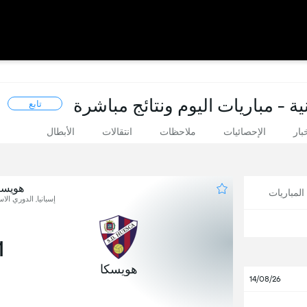
ية - مباريات اليوم ونتائج مباشرة
تابع
بار
الإحصائيات
ملاحظات
انتقالات
الأبطال
هويسك
لمباريات
إسبانيا, الدوري الاسب
1
هويسكا
14/08/26