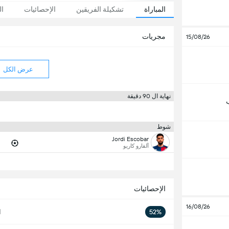
المباراة
تشكيلة الفريقين
الإحصائيات
ال
مجريات
15/08/26
عرض الكل
نهاية ال 90 دقيقة
شوط
Jordi Escobar
ألفارو كاريو
الإحصائيات
16/08/26
52%
ا