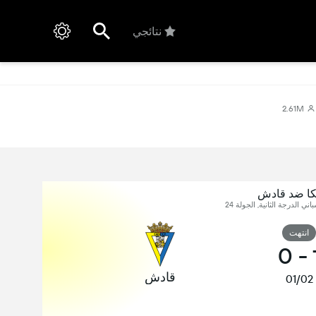
نتائجي
2.61M
ا ضد قادش
اني الدرجة الثانية, الجولة 24
انتهت
0
-
قادش
01/02