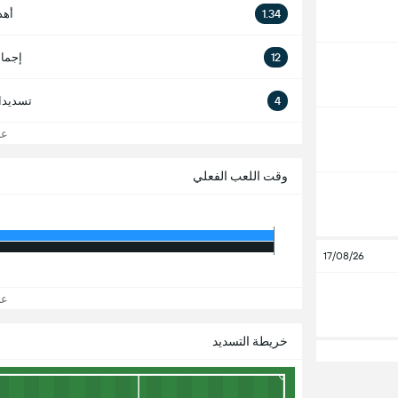
1.34
أهد
12
إجما
4
تسديدا
عرض
وقت اللعب الفعلي
17/08/26
عرض
خريطة التسديد