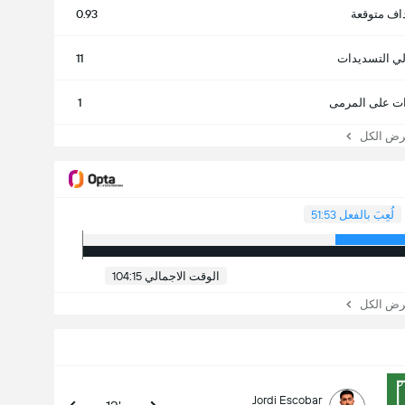
اف متوقعة
0.93
لي التسديدات
11
ت على المرمى
1
 الكل
لُعِبَ بالفعل 51:53
الوقت الاجمالي 104:15
 الكل
Jordi Escobar