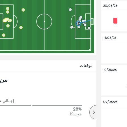
20/06/26
14/06/26
توقعات
10/06/26
من 
إجمالي عدد
09/06/26
28%
79%
أكثر
هويسكا