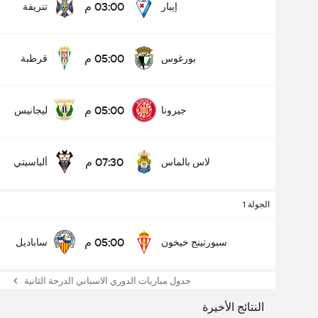
03:00 م
إيبار
تنريفة
05:00 م
بورغوس
قرطبة
05:00 م
جيرونا
ليجانيس
07:30 م
لاس بالماس
ألباسيتي
الجولة 1
05:00 م
سبورتينج خيخون
ساباديل
جدول مباريات الدوري الاسباني الدرجة الثانية
النتائج الأخيرة