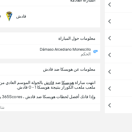
المباراة القادمة
0
قادش
معلومات حول المباراة
Dámaso Arcediano Monescillo
الحكم
معلومات عن هويسكا ضد قادش
انتهت مباراة
هويسكا
ضد
قادش
بالجولة الموسم العادي من
ملعب ملعب الكوراز بنتيجة هويسكا 1 - 0 قادش.
وإذا فاتك أفضل لحظات هويسكا ضد قادش ، 365Scores يقدم لك تفاصيل المباراة.
شاه