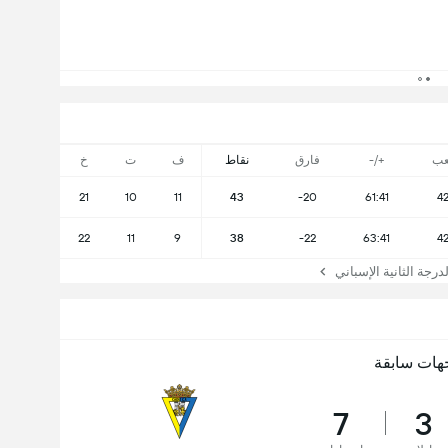
عب
+/-
فارق
نقاط
ف
ت
خ
21
10
11
43
-20
61:41
4
22
11
9
38
-22
63:41
4
جة الثانية الإسباني
هات سابقة
7
3