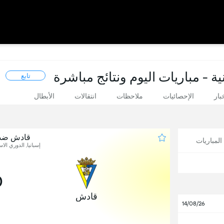
ية - مباريات اليوم ونتائج مباشرة
تابع
بار
الإحصائيات
ملاحظات
انتقالات
الأبطال
قادش ضد
لمباريات
إسبانيا, الدوري الاسب
0
قادش
14/08/26