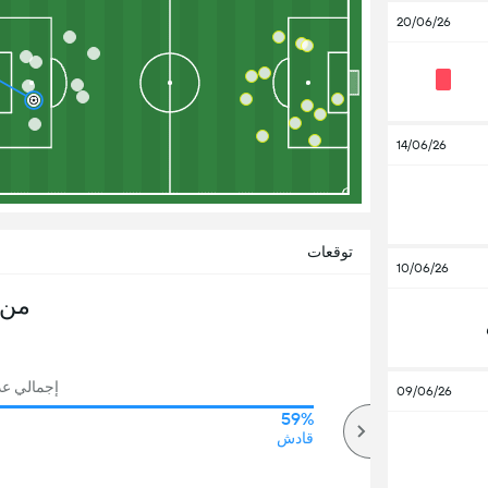
20/06/26
14/06/26
توقعات
10/06/26
من 
إجمالي عدد 
09/06/26
59%
72%
أكثر
قادش