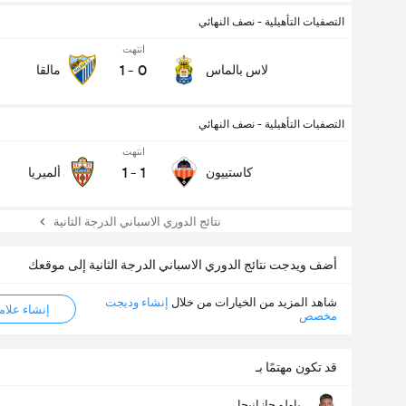
التصفيات التأهيلية - نصف النهائي
انتهت
1
-
0
لاس بالماس
مالقا
التصفيات التأهيلية - نصف النهائي
انتهت
1
-
1
كاستييون
ألميريا
نتائج الدوري الاسباني الدرجة الثانية
أضف ويدجت نتائج الدوري الاسباني الدرجة الثانية إلى موقعك
شاهد المزيد من الخيارات من خلال
إنشاء وديجت
إنشاء علامة ML
مخصص
قد تكون مهتمًا بـ
باولو جازانيجا