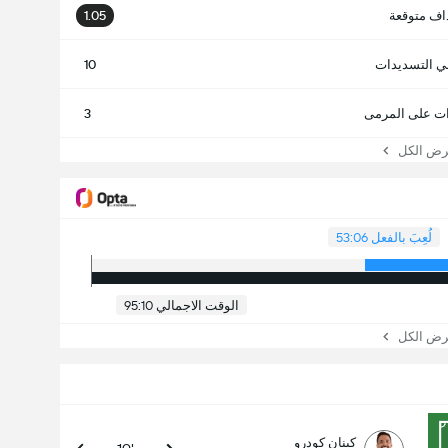
اف متوقعة
1.05
ي التسديدات
10
ت على المرمى
3
 الكل
لُعِبَ بالفعل 53:06
الوقت الاجمالي 95:10
 الكل
كينان كودرو