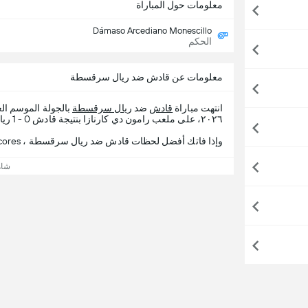
معلومات حول المباراة
Dámaso Arcediano Monescillo
الحكم
معلومات عن قادش ضد ريال سرقسطة
انتهت مباراة
قادش
ضد
ريال سرقسطة
بالجولة الموسم ال
٢٠٢٦، على ملعب رامون دي كارنازا بنتيجة قادش 0 - 1 ريال سرقسطة.
وإذا فاتك أفضل لحظات قادش ضد ريال سرقسطة ، 365Scores يقدم لك تفاصيل المباراة.
شاه