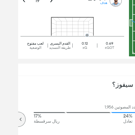
19'
هدف
0.69
0.12
القدم اليسرى
لعب مفتوح
xGOT
xG
طريقة التسديد
الوضعية
سيفوز؟
المصوتين 1,956
17%
24%
تعادل
ريال سرقسطة