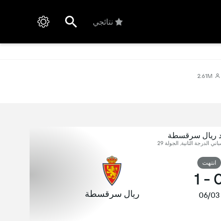
نتائجي
2.61M
 ريال سرقسطة
اني الدرجة الثانية, الجولة 29
انتهت
1
-
ريال سرقسطة
06/03