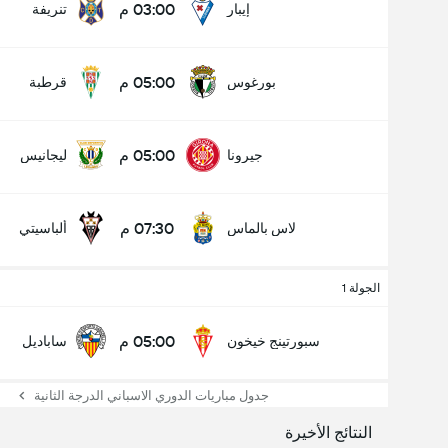
03:00 م
إيبار
تنريفة
05:00 م
بورغوس
قرطبة
05:00 م
جيرونا
ليجانيس
07:30 م
لاس بالماس
ألباسيتي
الجولة 1
05:00 م
سبورتينج خيخون
ساباديل
جدول مباريات الدوري الاسباني الدرجة الثانية
النتائج الأخيرة