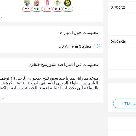
07/06/26
2
-
1
1
-
0
0
-
2
0
-
1
2
-
0
عرض
معلومات حول المباراة
06/06/26
UD Almería Stadium
معلومات عن ألميريا ضد سبورتينج خيخون
موعد مباراة
ألميريا
ضد
سبورتينج خيخون
العادي من بطولة
الدوري الاسباني الدرجة الثانية
لـ
كرة قد
بالإضافة إلى تحديثات لحظية لجميع الإحصائيات. تابعنا واكت
شاه
HT