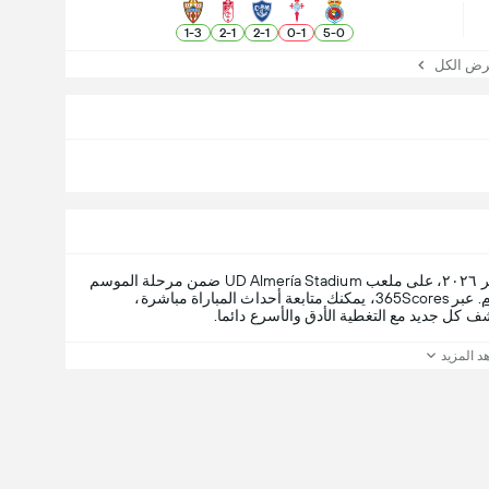
1
-
3
2
-
1
2
-
1
0
-
1
5
-
0
 الكل
، الأحد، ٢٩ نوفمبر ٢٠٢٦، على ملعب UD Almería Stadium ضمن مرحلة الموسم
م
. عبر 365Scores، يمكنك متابعة أحداث المباراة مباشرة،
شف كل جديد مع التغطية الأدق والأسرع دائما.
د المزيد