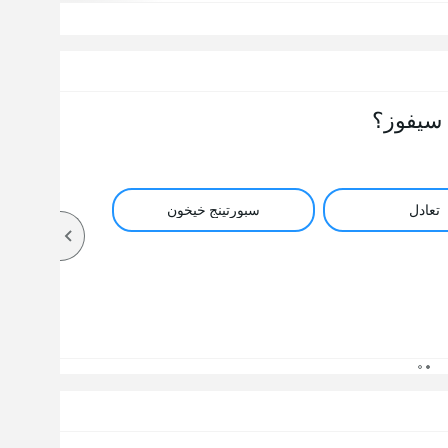
سيفوز؟
تعادل
سبورتينج خيخون