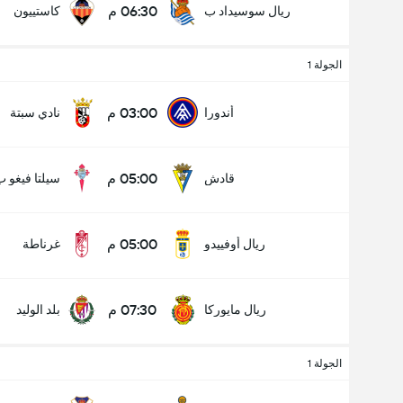
06:30 م
ريال سوسيداد ب
كاستييون
الجولة 1
عدد الاهداف (2.5)
03:00 م
أندورا
نادي سبتة
05:00 م
قادش
سيلتا فيغو ب
أقل
أكثر
05:00 م
ريال أوفييدو
غرناطة
07:30 م
ريال مايوركا
بلد الوليد
الجولة 1