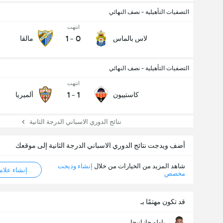
التصفيات التأهيلية - نصف النهائي
انتهت
1
-
0
لاس بالماس
مالقا
التصفيات التأهيلية - نصف النهائي
انتهت
1
-
1
كاستييون
ألميريا
نتائج الدوري الاسباني الدرجة الثانية
أضف ويدجت نتائج الدوري الاسباني الدرجة الثانية إلى موقعك
شاهد المزيد من الخيارات من خلال
إنشاء وديجت
إنشاء علامة ML
مخصص
قد تكون مهتمًا بـ
باولو جازانيجا