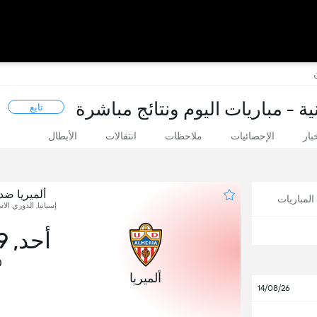
ية - مباريات اليوم ونتائج مباشرة
تابع
بار
الإحصائيات
ملاحظات
انتقالات
الأبطال
ألميريا ضد
لمباريات
إسبانيا, الدوري الاسب
أحد, 29 نوفمبر
0
ألميريا
14/08/26