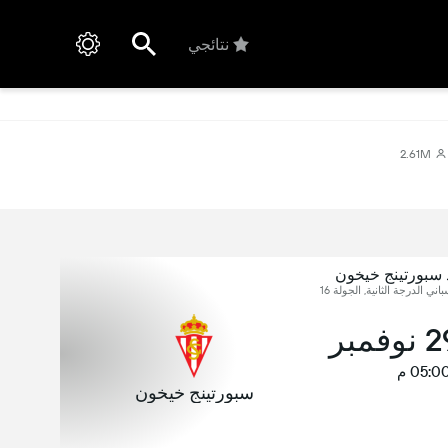
نتائجي
2.61M
 سبورتينج خيخون
اني الدرجة الثانية, الجولة 16
05:0 م
سبورتينج خيخون