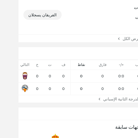
6 المباريات
الفريقان يسجلان
لمباريات
 الكل
ب
+/-
فارق
نقاط
ف
ت
خ
التالي
0
0
0
0
0
0:0
0
0
0
0
0
0:0
جة الثانية الإسباني
هات سابقة