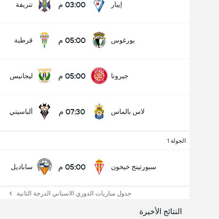
03:00 م
إيبار
تنريفة
05:00 م
بورغوس
قرطبة
05:00 م
جيرونا
ليجانيس
07:30 م
لاس بالماس
ألباسيتي
الجولة 1
05:00 م
سبورتينج خيخون
ساباديل
جدول مباريات الدوري الاسباني الدرجة الثانية
النتائج الأخيرة