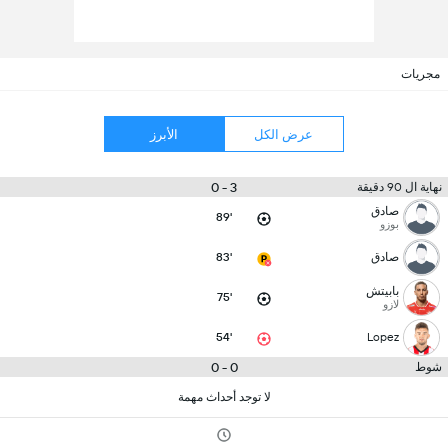
مجريات
عرض الكل
الأبرز
3 - 0
نهاية ال 90 دقيقة
صادق
89'
بوزو
صادق
83'
بابيتش
75'
لازو
54'
Lopez
0 - 0
شوط
لا توجد أحداث مهمة