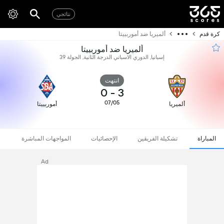
نتائجي
كرة قدم
ألميريا ضد أموربييتا
ألميريا ضد أموربييتا
إسبانيا, الدوري الاسباني الدرجة الثانية, الجولة 39
انتهت
0
-
3
07/05
ألميريا
أموربييتا
المباراة
تشكيلة الفريقين
الإحصائيات
المواجهات المباشرة
Ad