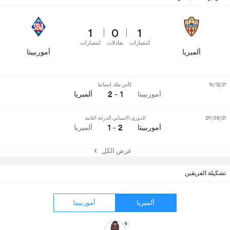
1
0
1
انتصارات
تعادلات
انتصارات
ألميريا
أموربييتا
16/12/21
كأس ملك إسبانيا
1 - 2
أموربييتا
ألميريا
29/08/21
الدوري الاسباني الدرجة الثانية
2 - 1
أموربييتا
ألميريا
عرض الكل
تشكيلة الفريقين
ألميريا
أموربييتا
9