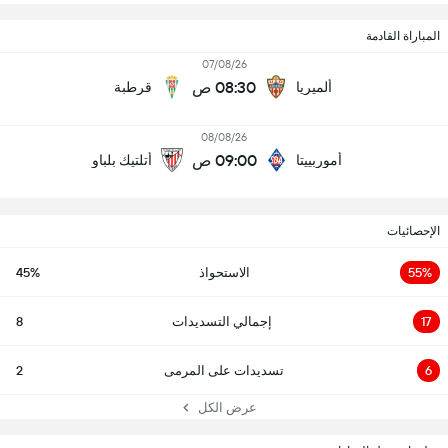
المباراة القادمة
07/08/26
08:30 ص
ألميريا
قرطبة
08/08/26
09:00 ص
أموربييتا
أتلتيك بلباو
الإحصائيات
55%
الاستحواذ
45%
17
إجمالي التسديدات
8
6
تسديدات على المرمى
2
عرض الكل