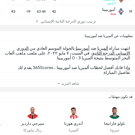
الصعود
أموربييتا
9
43
-19
63:44
42
19
هبط
ترتيب دوري الدرجة الثانية الإسباني
معلومات عن ألميريا ضد أموربييتا
انتهت مباراة
ألميريا
ضد
أموربييتا
بالجولة الموسم العادي من
الدوري
الاسباني الدرجة الثانية
، في السبت، ٧ مايو ٢٠٢٢، على ملعب ملعب ألعاب
البحر المتوسط بنتيجة ألميريا 3 - 0 أموربييتا.
وإذا فاتك أفضل لحظات ألميريا ضد أموربييتا ، 365Scores يقدم لك
تفاصيل المباراة.
شاهد المزيد
قد تكون مهتمًا بـ
باولو جازانيجا
أندري هورتا
سيرجي داردير
ر
جيرونا
ألميريا
ريال مايوركا