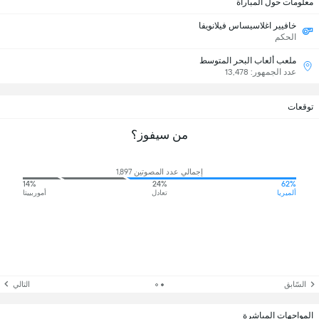
معلومات حول المباراة
خافيير اغلاسيساس فيلانويفا
الحكم
ملعب ألعاب البحر المتوسط
عدد الجمهور: 13,478
توقعات
من سيفوز؟
إجمالي عدد المصوتين 1,897
14%
24%
62%
ألميريا
تعادل
أموربييتا
السّابق
التالي
المواجهات المباشرة