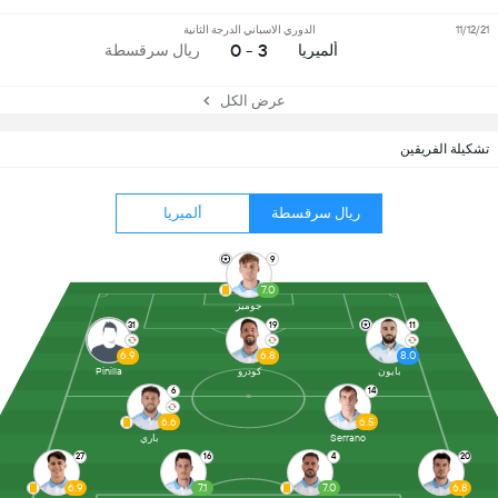
11/12/21
الدوري الاسباني الدرجة الثانية
3 - 0
ألميريا
ريال سرقسطة
عرض الكل
تشكيلة الفريقين
ريال سرقسطة
ألميريا
9
7.0
جوميز
31
19
11
6.9
6.8
8.0
بايون
كودرو
Pinilla
6
14
6.6
6.5
Serrano
باري
27
16
4
20
6.9
7.1
7.0
6.8