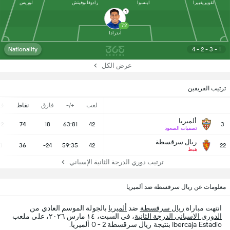
اغويريغبيرا
اينسوا
رادوفانوفيتش
لوريس
1
7.2
أندرادا
Nationality
4 - 2 - 3 - 1
عرض الكل
ترتيب الفريقين
لعب
+/-
فارق
نقاط
ف
ألميريا
22
74
18
63:81
42
3
تصفيات الصعود
ريال سرقسطة
8
36
-24
59:35
42
22
هبط
ترتيب دوري الدرجة الثانية الإسباني
معلومات عن ريال سرقسطة ضد ألميريا
انتهت مباراة
ريال سرقسطة
ضد
ألميريا
بالجولة الموسم العادي من
الدوري الاسباني الدرجة الثانية
، في السبت، ١٤ مارس ٢٠٢٦، على ملعب
Ibercaja Estadio بنتيجة ريال سرقسطة 2 - 0 ألميريا.