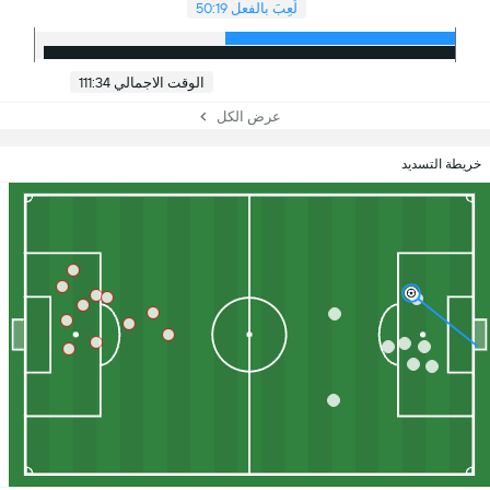
لُعِبَ بالفعل 50:19
الوقت الاجمالي 111:34
عرض الكل
خريطة التسديد