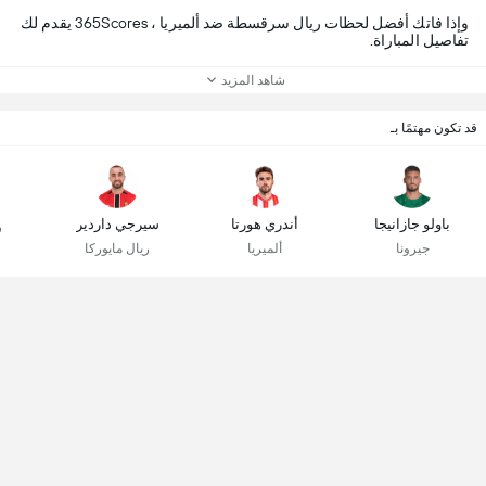
وإذا فاتك أفضل لحظات ريال سرقسطة ضد ألميريا ، 365Scores يقدم لك
تفاصيل المباراة.
شاهد المزيد
قد تكون مهتمًا بـ
باولو جازانيجا
أندري هورتا
سيرجي داردير
ر
جيرونا
ألميريا
ريال مايوركا