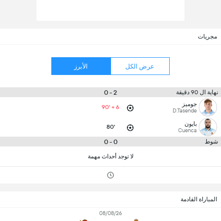
مجريات
عرض الكل
الأبرز
2 - 0
نهاية ال 90 دقيقة
جوميز
90' + 6
D.Tasende
بايون
80'
Cuenca
0 - 0
شوط
لا توجد أحداث مهمة
المباراة القادمة
08/08/26