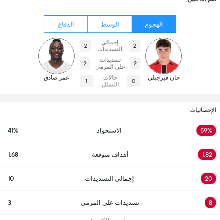
الهجوم
الوسط
الدفاع
إجمالي
2
2
التسديدات
تسديدات
2
2
على المرمى
جان فيرجيلي
حالات
عمر صادق
1
0
التسلل
الإحصائيات
59%
الاستحواذ
41%
1.82
أهداف متوقعة
1.68
20
إجمالي التسديدات
10
8
تسديدات على المرمى
3