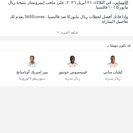
الإسباني
، في الثلاثاء، ٢١ أبريل ٢٠٢٦، على ملعب إيبيروستار بنتيجة ريال
مايوركا 1 - 1 فالنسيا.
وإذا فاتك أفضل لحظات ريال مايوركا ضد فالنسيا ، 365Scores يقدم لك
تفاصيل المباراة.
شاهد المزيد
قد تكون مهتمًا بـ
كيليان مبابي
فينيسيوس جونيور
بيير إميريك أوباميانج
ريال مدريد
ريال مدريد
ديبورتيفو لاكورونيا