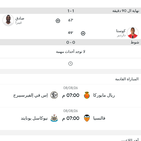
1 - 1
نهاية ال 90 دقيقة
صادق
67'
غييرا
كوستا
49'
داردير
0 - 0
شوط
لا توجد أحداث مهمة
المباراة القادمة
08/08/26
07:00 م
ريال مايوركا
إس في إلفيرسبيرج
08/08/26
07:00 م
فالنسيا
نيوكاسل يونايتد
أهم اللاعبين