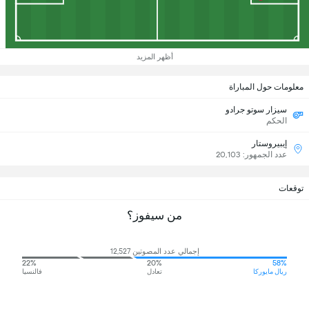
أظهر المزيد
معلومات حول المباراة
سيزار سوتو جرادو
الحكم
إيبيروستار
عدد الجمهور: 20,103
توقعات
من سيفوز؟
إجمالي عدد المصوتين 12,527
22%
20%
58%
ريال مايوركا
تعادل
فالنسيا