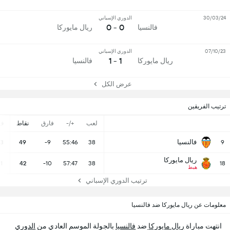
30/03/24
الدوري الإسباني
0 - 0
فالنسيا
ريال مايوركا
07/10/23
الدوري الإسباني
1 - 1
ريال مايوركا
فالنسيا
عرض الكل
ترتيب الفريقين
لعب
+/-
فارق
نقاط
ف
فالنسيا
13
49
-9
55:46
38
9
ريال مايوركا
11
42
-10
57:47
38
18
هبط
ترتيب الدوري الإسباني
معلومات عن ريال مايوركا ضد فالنسيا
انتهت مباراة
ريال مايوركا
ضد
فالنسيا
بالجولة الموسم العادي من
الدوري