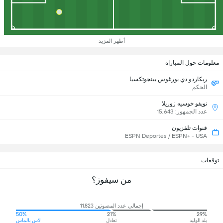
أظهر المزيد
معلومات حول المباراة
ريكاردو دي بورغوس بينجوتكسيا
الحكم
نويفو خوسيه زوريلا
عدد الجمهور: 15,643
قنوات تلفزيون
ESPN Deportes / ESPN+ - USA
توقعات
من سيفوز؟
إجمالي عدد المصوتين 11,823
50%
21%
29%
بلد الوليد
تعادل
لاس بالماس