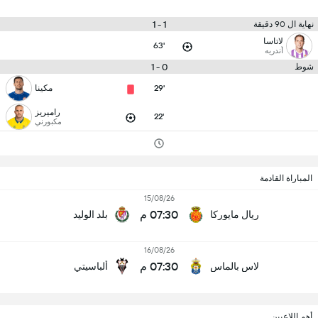
1 - 1
نهاية ال 90 دقيقة
لاتاسا
63'
أندريه
0 - 1
شوط
29'
مكينا
راميريز
22'
مكبورني
المباراة القادمة
15/08/26
07:30 م
ريال مايوركا
بلد الوليد
16/08/26
07:30 م
لاس بالماس
ألباسيتي
أهم اللاعبين