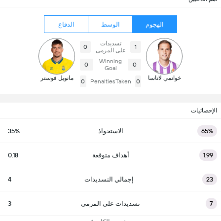
الهجوم
الوسط
الدفاع
تسديدات
0
1
على المرمى
Winning
0
0
Goal
خوانمي لاتاسا
مانويل فوستر
0
PenaltiesTaken
0
الإحصائيات
65%
الاستحواذ
35%
1.99
أهداف متوقعة
0.18
23
إجمالي التسديدات
4
7
تسديدات على المرمى
3