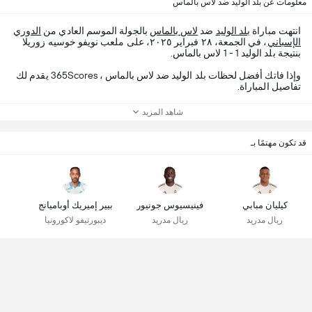
معلومات عن بلد الوليد ضد لاس بالماس
انتهت مباراة
بلد الوليد
ضد
لاس بالماس
بالجولة الموسم العادي من
الدوري
الإسباني
، في الجمعة، ٢٨ فبراير ٢٠٢٥، على ملعب نويفو خوسيه زوريلا
بنتيجة بلد الوليد 1 - 1 لاس بالماس.
وإذا فاتك أفضل لحظات بلد الوليد ضد لاس بالماس ، 365Scores يقدم لك
تفاصيل المباراة.
شاهد المزيد
قد تكون مهتمًا بـ
كيليان مبابي
فينيسيوس جونيور
بيير إميريك أوباميانج
ريال مدريد
ريال مدريد
ديبورتيفو لاكورونيا