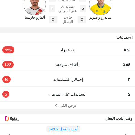
التسديدات
تسديدات
1
0
على المرمى
ساندرو راميريز
حالات
ألفارو جارسيا
0
0
التسلل
الإحصائيات
41%
الاستحواذ
59%
0.68
أهداف متوقعة
1.22
11
إجمالي التسديدات
16
2
تسديدات على المرمى
5
عرض الكل
وقت اللعب الفعلي
لُعِبَ بالفعل 54:02