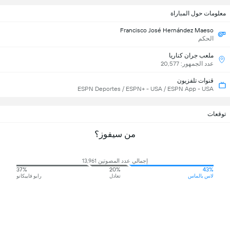
معلومات حول المباراة
Francisco José Hernández Maeso
الحكم
ملعب جران كناريا
عدد الجمهور: 20,577
قنوات تلفزيون
ESPN Deportes / ESPN+ - USA / ESPN App - USA
توقعات
من سيفوز؟
إجمالي عدد المصوتين 13,961
37%
20%
43%
لاس بالماس
تعادل
رايو فاييكانو