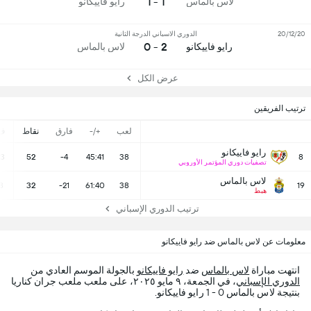
1 - 1
لاس بالماس
رايو فاييكانو
20/12/20
الدوري الاسباني الدرجة الثانية
2 - 0
رايو فاييكانو
لاس بالماس
عرض الكل
ترتيب الفريقين
لعب
+/-
فارق
نقاط
ف
رايو فاييكانو
13
52
-4
45:41
38
8
تصفيات دوري المؤتمر الأوروبي
لاس بالماس
8
32
-21
61:40
38
19
هبط
ترتيب الدوري الإسباني
معلومات عن لاس بالماس ضد رايو فاييكانو
انتهت مباراة
لاس بالماس
ضد
رايو فاييكانو
بالجولة الموسم العادي من
الدوري الإسباني
، في الجمعة، ٩ مايو ٢٠٢٥، على ملعب ملعب جران كناريا
بنتيجة لاس بالماس 0 - 1 رايو فاييكانو.