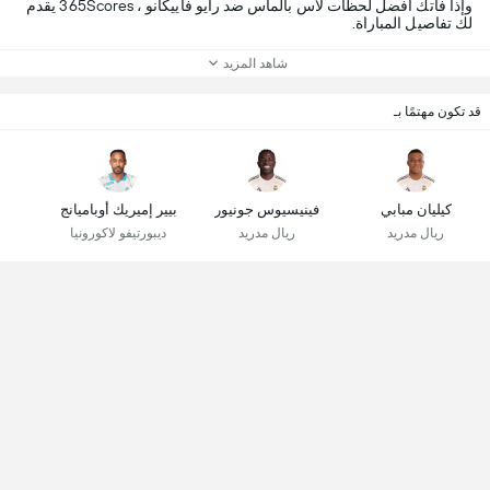
وإذا فاتك أفضل لحظات لاس بالماس ضد رايو فاييكانو ، 365Scores يقدم
لك تفاصيل المباراة.
شاهد المزيد
قد تكون مهتمًا بـ
كيليان مبابي
فينيسيوس جونيور
بيير إميريك أوباميانج
ريال مدريد
ريال مدريد
ديبورتيفو لاكورونيا