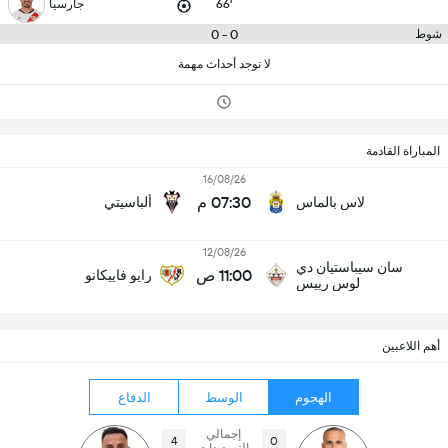
66'
جارسيا
0 - 0
شوط
لا توجد أحداث مهمة
المباراة القادمة
16/08/26
07:30 م
لاس بالماس
ألباسيتي
12/08/26
سان سيباستيان دي
11:00 ص
رايو فاييكانو
لوس رييس
أهم اللاعبين
الهجوم
الوسط
الدفاع
إجمالي
4
0