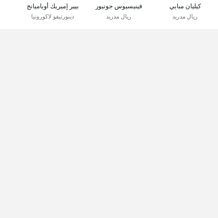
كيليان مبابي
فينيسيوس جونيور
بيير إميريك أوباميانج
ريال مدريد
ريال مدريد
ديبورتيفو لاكورونيا