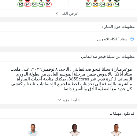
1
-
2
2
-
1
0
-
1
1
-
2
0
-
1
0
-
1
2
-
2
0
-
1
2
-
2
4
-
1
عرض الكل
معلومات حول المباراة
ستاد أبانكا-بالايدوس
معلومات عن سيلتا فيجو ضد ليفانتي
موعد مباراة
سيلتا فيجو
ضد
ليفانتي
، الأحد، ٨ نوفمبر ٢٠٢٦، على ملعب
ستاد أبانكا-بالايدوس ضمن مرحلة الموسم العادي من بطولة
الدوري
الإسباني
لـ
كرة قدم
. عبر 365Scores، يمكنك متابعة أحداث المباراة
مباشرة، بالإضافة إلى تحديثات لحظية لجميع الإحصائيات. تابعنا واكتشف
كل جديد مع التغطية الأدق والأسرع دائما.
شاهد المزيد
قد تكون مهتمًا بـ