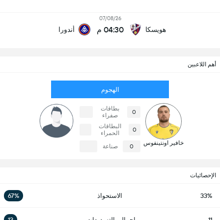
07/08/26
04:30 م
هويسكا
أندورا
أهم اللاعبين
الهجوم
بطاقات
0
صفراء
البطاقات
0
الحمراء
خافير اونتينفوس
0
صناعة
الإحصائيات
33%
الاستحواذ
67%
11
إجمالي التسديدات
13