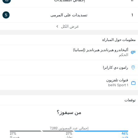
1
تسديدات على المرمى
5
عرض الكل
معلومات حول المباراة
أليخاندرو هيرنانديز هيرنانديز (إسبانيا)
الحكم
رامون دي كارانزا
قنوات تلفزيون
beIN Sport 1
توقعات
من سيفوز؟
إجمالي عدد المصوتين 7,282
27%
27%
46%
قادش
تعادل
هويسكا