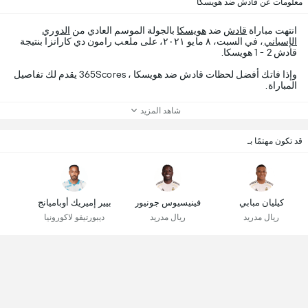
معلومات عن قادش ضد هويسكا
انتهت مباراة
قادش
ضد
هويسكا
بالجولة الموسم العادي من
الدوري
الإسباني
، في السبت، ٨ مايو ٢٠٢١، على ملعب رامون دي كارانزا بنتيجة
قادش 2 - 1 هويسكا.
وإذا فاتك أفضل لحظات قادش ضد هويسكا ، 365Scores يقدم لك تفاصيل
المباراة.
شاهد المزيد
قد تكون مهتمًا بـ
كيليان مبابي
فينيسيوس جونيور
بيير إميريك أوباميانج
ريال مدريد
ريال مدريد
ديبورتيفو لاكورونيا