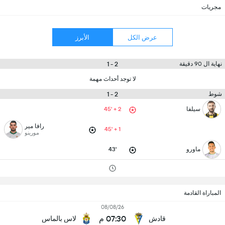
مجريات
عرض الكل
الأبرز
2 - 1
نهاية ال 90 دقيقة
لا توجد أحداث مهمة
2 - 1
شوط
سيلفا
45' + 2
رافا مير
45' + 1
مورينو
ماورو
43'
المباراة القادمة
08/08/26
07:30 م
قادش
لاس بالماس