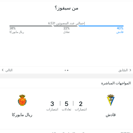
من سيفوز؟
إجمالي عدد المصوتين 6,531
38%
22%
40%
قادش
تعادل
ريال مايوركا
السّابق
التالي
المواجهات المباشرة
3
5
2
انتصارات
تعادلات
انتصارات
قادش
ريال مايوركا