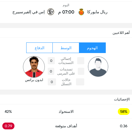
اليوم
07:00 م
ريال مايوركا
إس في إلفيرسبيرج
أهم اللاعبين
الهجوم
الوسط
الدفاع
إجمالي
0
التسديدات
تسديدات
0
على المرمى
حالات
ابدون براتس
0
التسلل
الإحصائيات
58%
الاستحواذ
42%
0.36
أهداف متوقعة
0.79