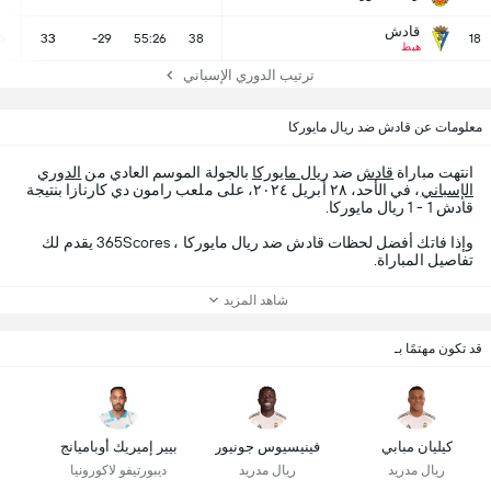
قادش
6
33
-29
55:26
38
18
هبط
ترتيب الدوري الإسباني
معلومات عن قادش ضد ريال مايوركا
انتهت مباراة
قادش
ضد
ريال مايوركا
بالجولة الموسم العادي من
الدوري
الإسباني
، في الأحد، ٢٨ أبريل ٢٠٢٤، على ملعب رامون دي كارنازا بنتيجة
قادش 1 - 1 ريال مايوركا.
وإذا فاتك أفضل لحظات قادش ضد ريال مايوركا ، 365Scores يقدم لك
تفاصيل المباراة.
شاهد المزيد
قد تكون مهتمًا بـ
كيليان مبابي
فينيسيوس جونيور
بيير إميريك أوباميانج
ريال مدريد
ريال مدريد
ديبورتيفو لاكورونيا