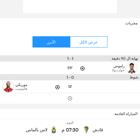
مجريات
عرض الكل
الأبرز
1 - 1
نهاية ال 90 دقيقة
راموس
59'
جوارديولا
0 - 1
شوط
موريكي
12'
فاليجينت
المباراة القادمة
اليوم
07:30 م
قادش
لاس بالماس