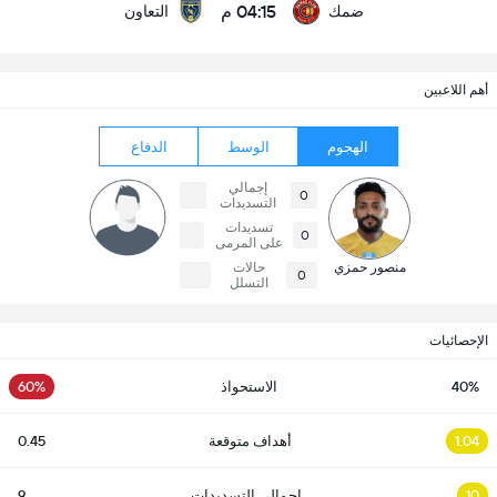
04:15 م
ضمك
التعاون
أهم اللاعبين
الهجوم
الوسط
الدفاع
إجمالي
0
التسديدات
تسديدات
0
على المرمى
منصور حمزي
حالات
0
التسلل
الإحصائيات
40%
الاستحواذ
60%
1.04
أهداف متوقعة
0.45
10
إجمالي التسديدات
9