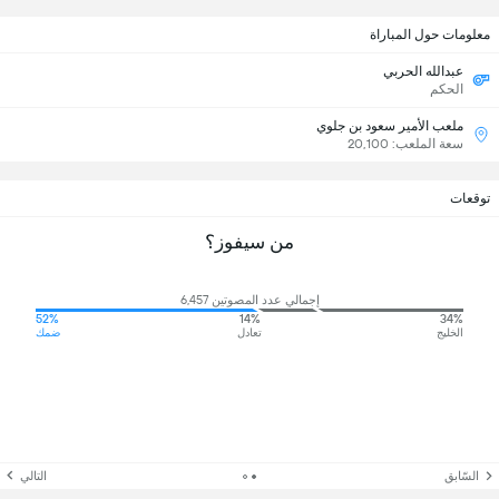
معلومات حول المباراة
عبدالله الحربي
الحكم
ملعب الأمير سعود بن جلوي
سعة الملعب: 20,100
توقعات
من سيفوز؟
إجمالي عدد المصوتين 6,457
52%
14%
34%
الخليج
تعادل
ضمك
السّابق
التالي