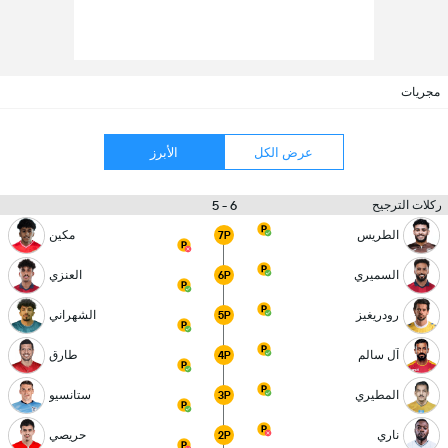
مجريات
عرض الكل
الأبرز
6 - 5
ركلات الترجيح
الطريس
مكين
7P
السميري
العنزي
6P
رودريغيز
الشهراني
5P
آل سالم
طارق
4P
المطيري
ستانسيو
3P
ناري
حريصي
2P