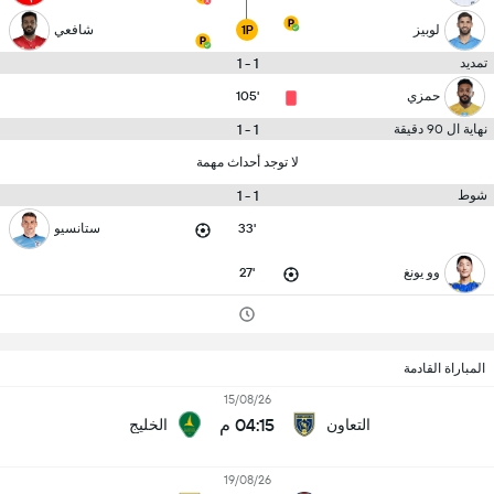
لوبيز
شافعي
1P
1 - 1
تمديد
حمزي
105'
1 - 1
نهاية ال 90 دقيقة
لا توجد أحداث مهمة
1 - 1
شوط
33'
ستانسيو
وو يونغ
27'
المباراة القادمة
15/08/26
04:15 م
التعاون
الخليج
19/08/26