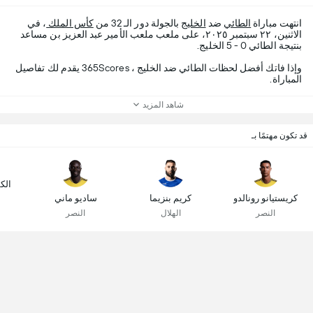
انتهت مباراة
الطائي
ضد
الخليج
بالجولة دور الـ 32 من
كأس الملك
، في
الاثنين، ٢٢ سبتمبر ٢٠٢٥، على ملعب ملعب الأمير عبد العزيز بن مساعد
بنتيجة الطائي 0 - 5 الخليج.
وإذا فاتك أفضل لحظات الطائي ضد الخليج ، 365Scores يقدم لك تفاصيل
المباراة.
شاهد المزيد
قد تكون مهتمًا بـ
الك
كريستيانو رونالدو
كريم بنزيما
ساديو ماني
النصر
الهلال
النصر