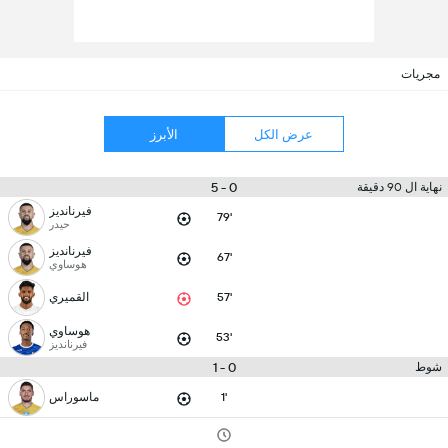
مجريات
عرض الكل
الأبرز
0 - 5
نهاية ال 90 دقيقة
فيرنانديز
79'
حيدر
فيرنانديز
67'
هوساوي
57'
القميري
هوساوي
53'
فيرنانديز
0 - 1
شوط
1'
ماسوراس