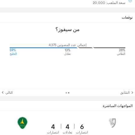
سعة الملعب: 20,000
توقعات
من سيفوز؟
إجمالي عدد المصوتين 4,375
59%
13%
28%
الطائي
تعادل
الخليج
السّابق
التالي
المواجهات المباشرة
4
4
6
انتصارات
تعادلات
انتصارات