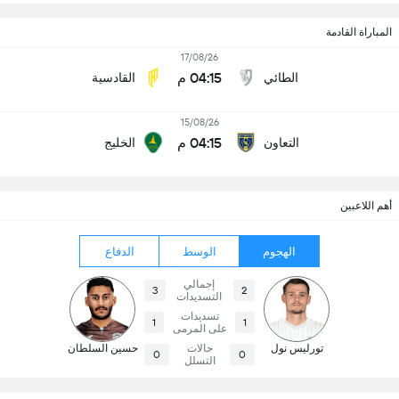
المباراة القادمة
17/08/26
04:15 م
الطائي
القادسية
15/08/26
04:15 م
التعاون
الخليج
أهم اللاعبين
الهجوم
الوسط
الدفاع
إجمالي
3
2
التسديدات
تسديدات
1
1
على المرمى
تورليس نول
حالات
حسين السلطان
0
0
التسلل