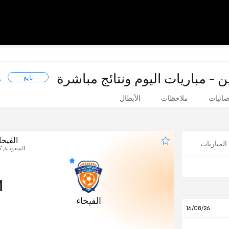
- مباريات اليوم ونتائج مباشرة
تابع
صائيات
ملاحظات
الأبطال
الفيحا
لمباريات
السعودية, كأ
1
الفيحاء
16/08/26