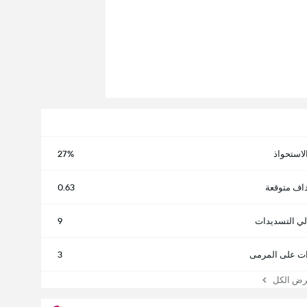
لاستحواذ
27%
اف متوقعة
0.63
لي التسديدات
9
ت على المرمى
3
 الكل