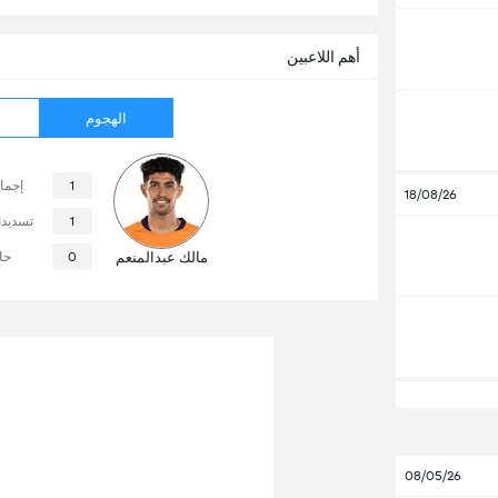
أهم اللاعبين
الهجوم
1
إجما
18/08/26
1
تسديد
مالك عبدالمنعم
0
حا
08/05/26