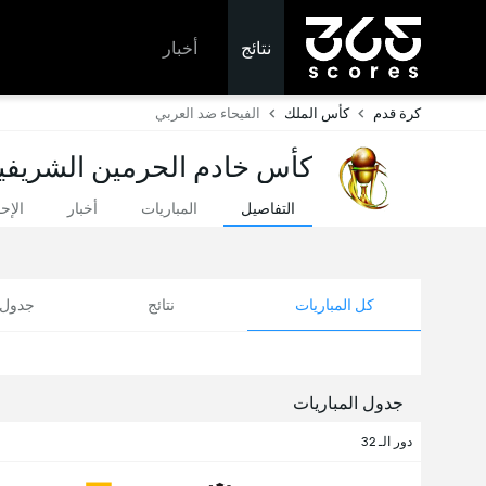
نتائج
أخبار
كرة قدم
كأس الملك
الفيحاء ضد العربي
كأس خادم الحرمين الشريفين 
التفاصيل
المباريات
أخبار
الإح
كل المباريات
نتائج
جدول ا
جدول المباريات
دور الـ 32