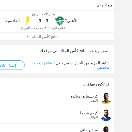
ربع النهائي
بعد ركلات الترجيح
3
-
3
الأهلي
القادسية
الأهلي فازت 4-5 بعد ركلات الترجيح
نتائج كأس الملك
أضف ويدجت نتائج كأس الملك إلى موقعك
شاهد المزيد من الخيارات من خلال
إنشاء وديجت
إنشاء علامة ML
مخصص
قد تكون مهتمًا بـ
كريستيانو رونالدو
النصر
كريم بنزيما
الهلال
ساديو ماني