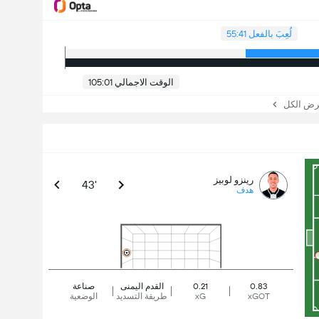
لُعِبَ بالفعل 55:41
الوقت الاجمالي 105:01
 الكل
رينزو لوبيز
43'
هدف
0.83
0.21
القدم اليمنى
صناعة
xGOT
xG
طريقة التسديد
الوضعية