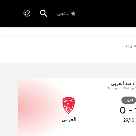
نتائجي
11.81M
ء ضد العربي
س الملك - دور الـ 16
انتهت
0
-
العربي
29/10