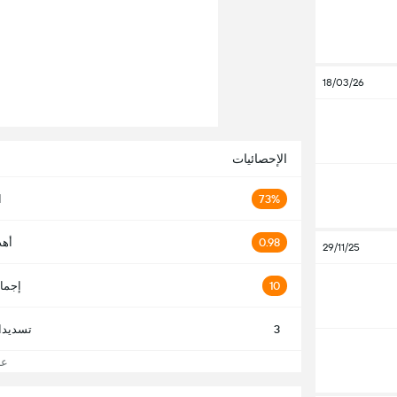
18/03/26
الإحصائيات
73%
ا
0.98
أهد
29/11/25
10
إجما
3
تسديدا
عرض