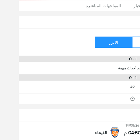
بار
المواجهات المباشرة
الأبرز
1 - 0
جد أحداث مهمة
1 - 0
42'
14/08/26
04:5 م
الفيحاء