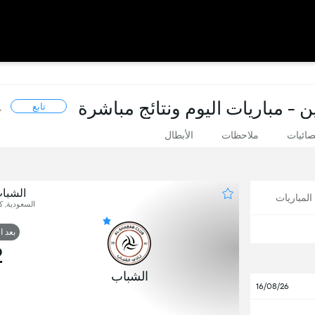
- مباريات اليوم ونتائج مباشرة
تابع
صائيات
ملاحظات
الأبطال
الشبا
لمباريات
السعودية, كأ
بعد ا
2
الشباب
16/08/26