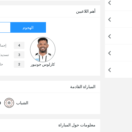
أهم اللاعبين
الهجوم
4
إجما
3
تسديد
كارلوس جونيور
2
حا
المباراة القادمة
0
الشباب
معلومات حول المباراة