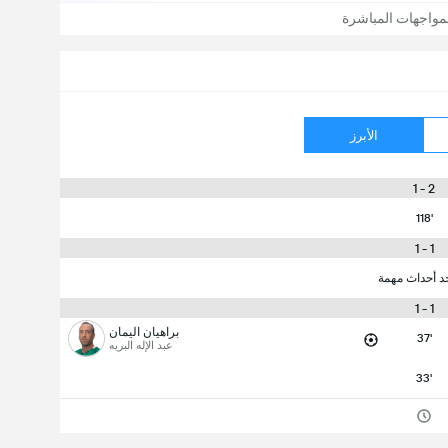
مواجهات المباشرة
الأبرز
2 - 1
118'
1 - 1
جد أحداث مهمة
1 - 1
براهيان اليمان
37'
عبد الإله البريه
33'