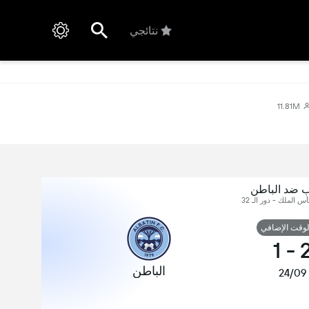
نتائجي
11.81M
ب ضد الباطن
س الملك - دور الـ 32
لوقت الإضافي
1
-
الباطن
24/09