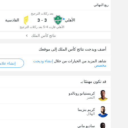
ربع النهائي
بعد ركلات الترجيح
عدد الاهداف (2.5)
3
-
3
الأهلي
القادسية
الأهلي فازت 4-5 بعد ركلات الترجيح
نتائج كأس الملك
إجمالي عدد المصوتين 827
أضف ويدجت نتائج كأس الملك إلى موقعك
شاهد المزيد من الخيارات من خلال
إنشاء وديجت
إنشاء علامة ML
مخصص
قد تكون مهتمًا بـ
كريستيانو رونالدو
النصر
كريم بنزيما
الهلال
ساديو ماني