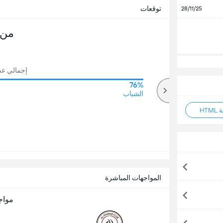
توقعات
28/11/25
من 
إجمالي عدد 
76%
66%
أكثر
الشباب
HT
المواجهات المباشرة
مواج