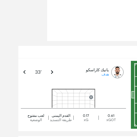
يانيك كاراسكو
33'
هدف
0.61
0.17
القدم اليمنى
لعب مفتوح
xGOT
xG
طريقة التسديد
الوضعية