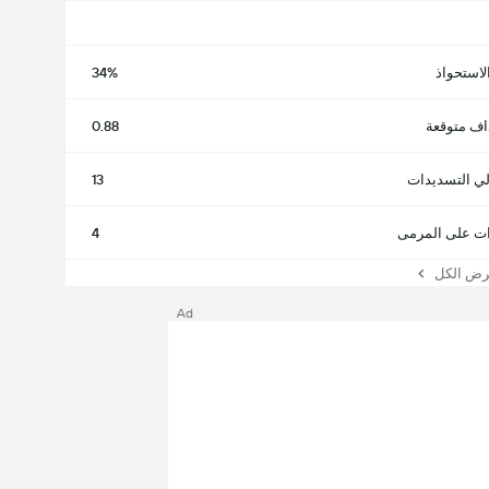
لاستحواذ
34%
اف متوقعة
0.88
لي التسديدات
13
ت على المرمى
4
 الكل
Ad