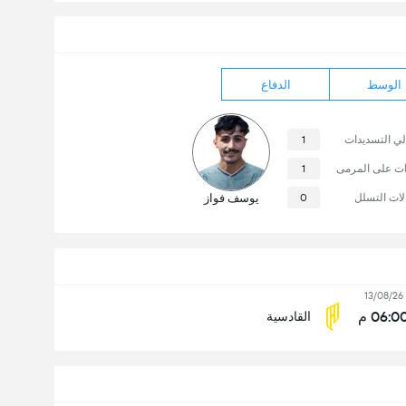
الوسط
الدفاع
لي التسديدات
1
ات على المرمى
1
لات التسلل
0
يوسف فواز
13/08/26
06:0 م
القادسية