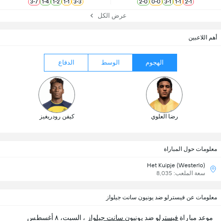
3
-
7
1
-
4
1
-
2
1
-
1
3
-
3
2
-
0
0
-
0
3
-
1
1
-
1
2
-
1
عرض الكل
أهم اللاعبين
الهجوم
الوسط
الدفاع
رضا العلوي
كيفن رودريغيز
معلومات حول المباراة
Het Kuipje (Westerlo)
سعة الملعب: 8,035
معلومات عن فيسترلو ضد يونيون سانت جيلواز
موعد مباراة
فيسترلو
ضد
يونيون سانت جيلواز
، السبت، ٨ أغسطس