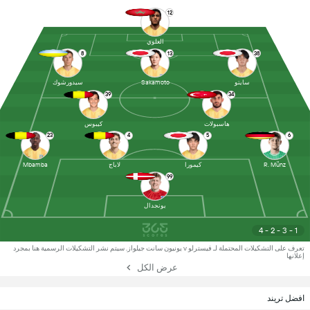
12
العلوي
8
13
38
سايتو
Sakamoto
سيدورشوك
39
34
هاسبولات
كيبوس
23
4
5
6
R. Münz
كيمورا
لاباج
Mbamba
99
يونجدال
4 - 2 - 3 - 1
تعرف على التشكيلات المحتملة لـ فيسترلو v يونيون سانت جيلواز. سيتم نشر التشكيلات الرسمية هنا بمجرد
إعلانها
عرض الكل
افضل تريند