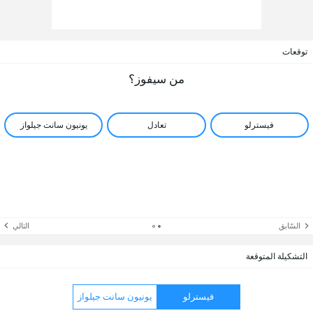
توقعات
من سيفوز؟
فيسترلو
تعادل
يونيون سانت جيلواز
السّابق
التالي
التشكيلة المتوقعة
فيسترلو
يونيون سانت جيلواز