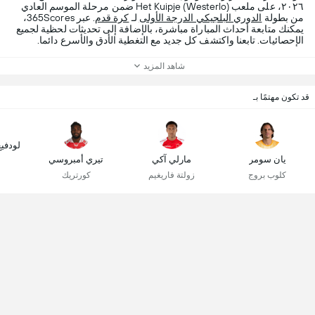
٢٠٢٦، على ملعب Het Kuipje (Westerlo) ضمن مرحلة الموسم العادي
من بطولة
الدوري البلجيكي الدرجة الأولى
لـ
كرة قدم
. عبر 365Scores،
يمكنك متابعة أحداث المباراة مباشرة، بالإضافة إلى تحديثات لحظية لجميع
الإحصائيات. تابعنا واكتشف كل جديد مع التغطية الأدق والأسرع دائما.
شاهد المزيد
قد تكون مهتمًا بـ
لودفي
يان سومر
مارلي آكي
تيري أمبروسي
كلوب بروج
زولتة فاريغيم
كورتريك