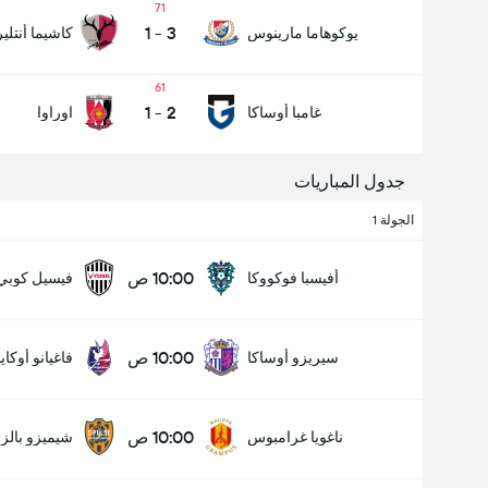
71
1
-
3
يوكوهاما مارينوس
كاشيما أنتلير
61
1
-
2
غامبا أوساكا
اوراوا
عدد الاهداف (2.5)
جدول المباريات
الجولة 1
أقل
أكثر
10:00 ص
أفيسبا فوكووكا
فيسيل كوبي
10:00 ص
سيريزو أوساكا
فاغيانو أوكايا
10:00 ص
ناغويا غرامبوس
شيميزو بالز