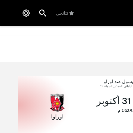
نتائجي
يسول ضد اوراوا
لياباني الممتاز, الجولة 13
ر
05:0 م
اوراوا