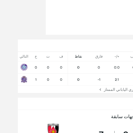
ب
+/-
فارق
نقاط
ف
ت
خ
التالي
0
0
0
0
0
0:0
1
0
0
0
-1
2:1
 الياباني الممتاز
هات سابقة