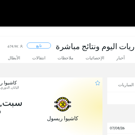
اريات اليوم ونتائج مباشرة
تابع
674.9K
أخبار
الإحصائيات
ملاحظات
انتقالات
الأبطال
كاشيوا ر
لمباريات
اليابان, الدوري ا
سبت, 31 أكتوب
0
كاشيوا ريسول
07/08/26