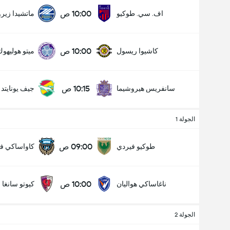
10:00 ص
اف. سي. طوكيو
ماتشيدا زيرو
10:00 ص
كاشيوا ريسول
ميتو هوليهوك
10:15 ص
سانفريس هيروشيما
جيف يونايتد إ
الجولة 1
09:00 ص
طوكيو فيردي
كاواساكي فر
10:00 ص
ناغاساكي هواليان
كيوتو سانغا
الجولة 2