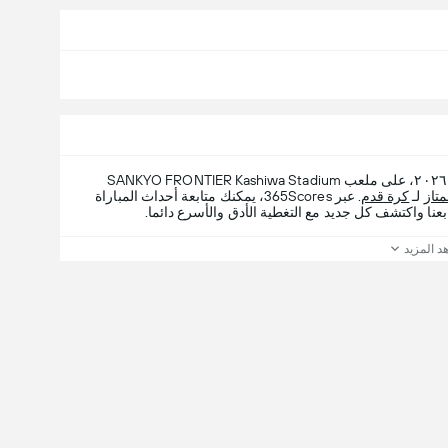
، السبت، ٣١ أكتوبر ٢٠٢٦، على ملعب SANKYO FRONTIER Kashiwa Stadium
متاز
لـ
كرة قدم
. عبر 365Scores، يمكنك متابعة أحداث المباراة
بعنا واكتشف كل جديد مع التغطية الأدق والأسرع دائما.
د المزيد