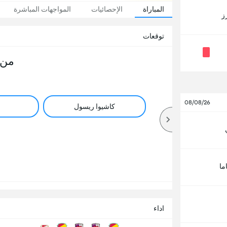
المباراة
الإحصائيات
المواجهات المباشرة
ز
توقعات
من 
08/08/26
كاشيوا ريسول
ما
اداء