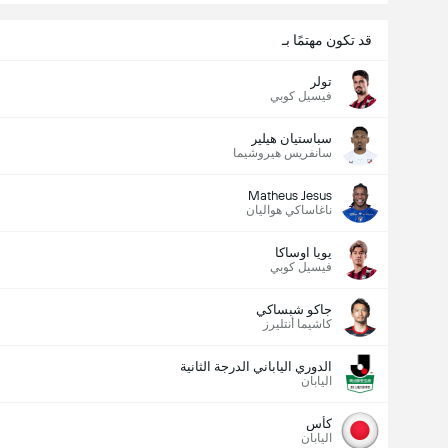
قد تكون مهتمًا بـ
تولر
فيسيل كوبي
سباستيان هيلير
سانفريس هيروشيما
Matheus Jesus
ناغاساكي هواليان
يويا اوساكا
فيسيل كوبي
جاكو شبساكي
كاشيما أنتليرز
الدوري الياباني الدرجة الثانية
اليابان
كأس
اليابان