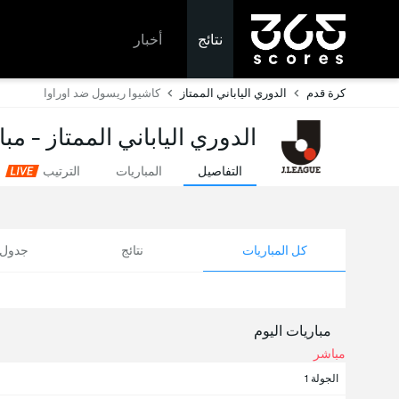
نتائج
أخبار
كرة قدم
الدوري الياباني الممتاز
كاشيوا ريسول ضد اوراوا
الدوري الياباني الممتاز - مب
التفاصيل
المباريات
الترتيب
كل المباريات
نتائج
جدول ا
مباريات اليوم
مباشر
الجولة 1