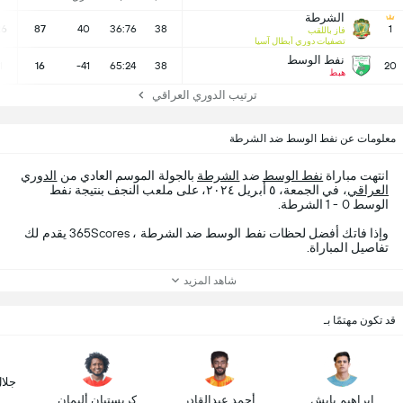
الشرطة
26
87
40
36:76
38
1
فاز باللقب
تصفيات دوري أبطال آسيا
نفط الوسط
1
16
-41
65:24
38
20
هبط
ترتيب الدوري العراقي
معلومات عن نفط الوسط ضد الشرطة
انتهت مباراة
نفط الوسط
ضد
الشرطة
بالجولة الموسم العادي من
الدوري
العراقي
، في الجمعة، ٥ أبريل ٢٠٢٤، على ملعب النجف بنتيجة نفط
الوسط 0 - 1 الشرطة.
وإذا فاتك أفضل لحظات نفط الوسط ضد الشرطة ، 365Scores يقدم لك
تفاصيل المباراة.
شاهد المزيد
قد تكون مهتمًا بـ
جلا
ابراهيم بايش
أحمد عبدالقادر
كريستيان أليمان