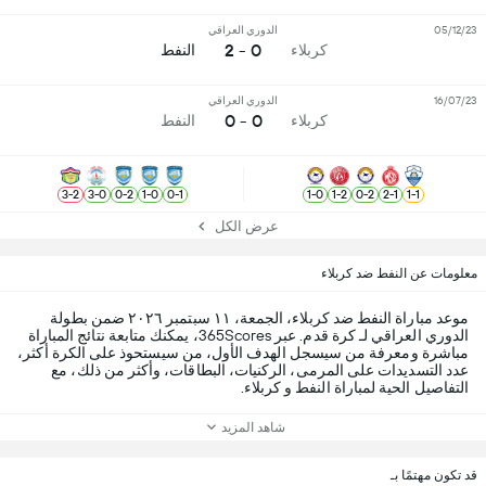
05/12/23
الدوري العراقي
0 - 2
كربلاء
النفط
16/07/23
الدوري العراقي
0 - 0
كربلاء
النفط
3
-
2
3
-
0
0
-
2
1
-
0
0
-
1
1
-
0
1
-
2
0
-
2
2
-
1
1
-
1
عرض الكل
معلومات عن النفط ضد كربلاء
موعد مباراة النفط ضد كربلاء، الجمعة، ١١ سبتمبر ٢٠٢٦ ضمن بطولة
الدوري العراقي لـ كرة قدم. عبر 365Scores، يمكنك متابعة نتائج المباراة
مباشرة ومعرفة من سيسجل الهدف الأول، من سيستحوذ على الكرة أكثر،
عدد التسديدات على المرمى، الركنيات، البطاقات، وأكثر من ذلك، مع
التفاصيل الحية لمباراة النفط و كربلاء.
شاهد المزيد
قد تكون مهتمًا بـ