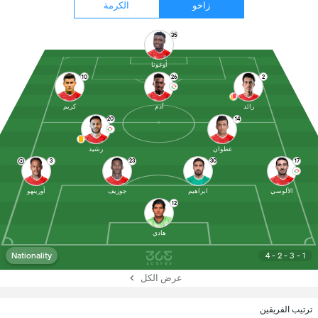
زاخو
الكرمة
35
أوغونا
10
26
2
رائد
آدم
كريم
20
14
عطوان
رشيد
3
23
30
17
الألوسي
ابراهيم
جوزيف
أورينهو
12
هادي
Nationality
4 - 2 - 3 - 1
عرض الكل
ترتيب الفريقين