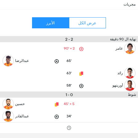
مجريات
عرض الكل
الأبرز
2 - 2
نهاية ال 90 دقيقة
عامر
90' + 2
65'
عبدالرضا
رائد
63'
أورينهو
58'
0 - 1
شوط
45' + 5
حسين
34'
عبدالقادر