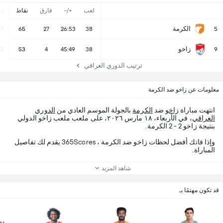
لعب
+/-
فارق
نقاط
ف
الكرمة
17
65
27
26:53
38
5
زاخو
14
53
4
45:49
38
9
ترتيب الدوري العراقي
معلومات عن زاخو ضد الكرمة
انتهت مباراة
زاخو
ضد
الكرمة
بالجولة الموسم العادي من
الدوري
العراقي
، في الأربعاء، ١٨ مارس ٢٠٢٦، على ملعب ملعب زاخو الدولي
بنتيجة زاخو 2 - 2 الكرمة.
وإذا فاتك أفضل لحظات زاخو ضد الكرمة ، 365Scores يقدم لك تفاصيل
المباراة.
شاهد المزيد
قد تكون مهتمًا بـ