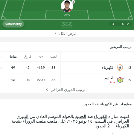
41
رحيم
Nationality
3 - 1 - 4 - 2
عرض الكل
ترتيب الفريقين
لعب
+/-
فارق
نقاط
ف
الكهرباء
12
49
-2
41:39
38
13
الحدود
8
26
-42
79:37
38
19
هبط
ترتيب الدوري العراقي
معلومات عن الكهرباء ضد الحدود
انتهت مباراة
الكهرباء
ضد
الحدود
بالجولة الموسم العادي من
الدوري
العراقي
، في السبت، ١٤ يونيو ٢٠٢٥، على ملعب ملعب الزوراء بنتيجة
الكهرباء 1 - 2 الحدود.