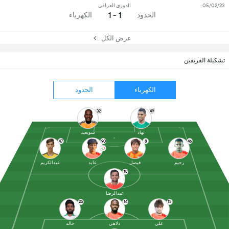
05/02/23
الدوري العراقي
1 - 1
الحدود
الكهرباء
عرض الكل
تشكيلة الفريقين
الكهرباء
الحدود
32
49
نهاد
سويعيد
47
90
8
46
رحيم
فيصل
عايد
عبدالكريم
18
عبدالرضا
25
14
15
علي
دلاهي
خالد