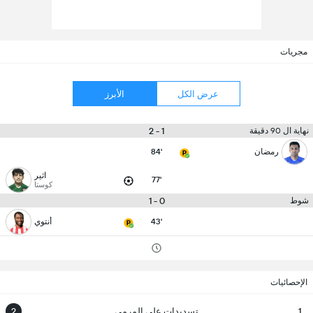
مجريات
عرض الكل
الأبرز
1 - 2
نهاية ال 90 دقيقة
رمضان
84'
اثير
77'
كوستا
0 - 1
شوط
43'
أنتوي
الإحصائيات
1
تسديدات على المرمى
2