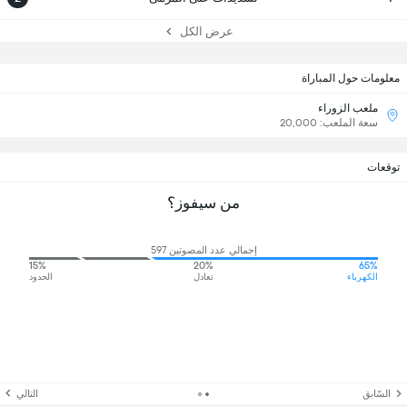
عرض الكل
معلومات حول المباراة
ملعب الزوراء
سعة الملعب: 20,000
توقعات
من سيفوز؟
إجمالي عدد المصوتين 597
15%
20%
65%
الكهرباء
تعادل
الحدود
السّابق
التالي