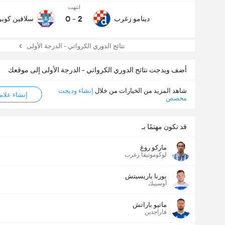
انتهت
0
-
2
دينامو زغرب
سلافين كوبر
نتائج الدوري الكرواتي - الدرجة الأولى
أضف ويدجت نتائج الدوري الكرواتي - الدرجة الأولى إلى موقعك
شاهد المزيد من الخيارات من خلال
إنشاء وديجت
إنشاء علامة ML
مخصص
قد تكون مهتمًا بـ
ماركو روغ
لوكوموتيفا زغرب
بورنا باريسيتش
أوسييك
ماتيو باراتش
فاراجدين