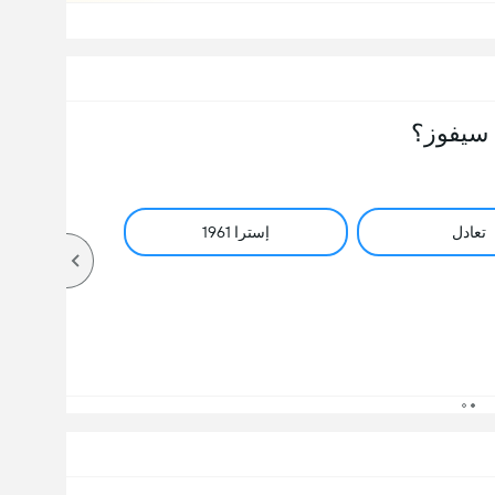
سيفوز؟
تعادل
إسترا 1961