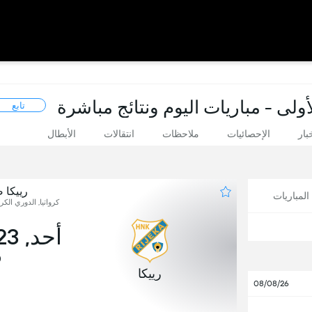
أولى - مباريات اليوم ونتائج مباشرة
تابع
بار
الإحصائيات
ملاحظات
انتقالات
الأبطال
رييكا ضد
لمباريات
كرواتيا, الدوري الكرو
أحد, 23 أغسطس
0
رييكا
08/08/26