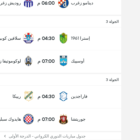
06:00 م
دينامو زغرب
روديش زغر
الجولة 3
04:30 م
إسترا 1961
سلافين كوبر
07:00 م
أوسييك
لوكوموتيفا 
الجولة 3
04:30 م
فاراجدين
رييكا
07:00 م
جوريتشا
هايدوك سبل
جدول مباريات الدوري الكرواتي - الدرجة الأولى