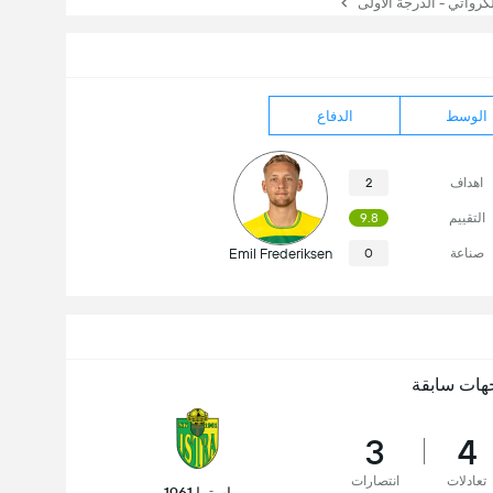
رواتي - الدرجة الأولى
الوسط
الدفاع
اهداف
2
التقييم
9.8
صناعة
0
Emil Frederiksen
هات سابقة
3
4
تعادلات
انتصارات