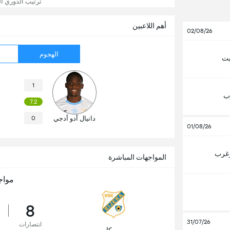
ترتيب الدوري الك
أهم اللاعبين
02/08/26
الهجوم
يت
1
ب
7.2
دانيال أدو أدجي
0
01/08/26
زغرب
المواجهات المباشرة
مواج
8
31/07/26
انتصارات