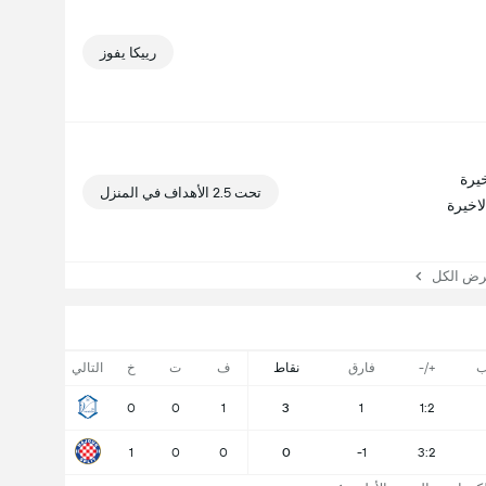
رييكا يفوز
تحت 2.5 الأهداف في المنزل
 الكل
ب
+/-
فارق
نقاط
ف
ت
خ
التالي
0
0
1
3
1
1:2
1
0
0
0
-1
3:2