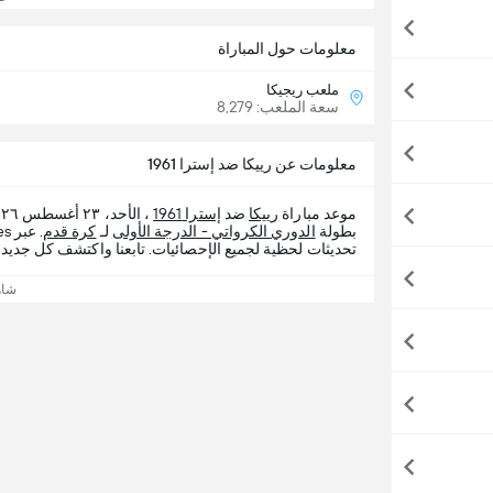
معلومات حول المباراة
ملعب ريجيكا
سعة الملعب: 8,279
معلومات عن رييكا ضد إسترا 1961
موعد مباراة
رييكا
ضد
إسترا 1961
بطولة
الدوري الكرواتي - الدرجة الأولى
لـ
كرة قدم
تحديثات لحظية لجميع الإحصائيات. تابعنا واكتشف كل جديد م
شاه