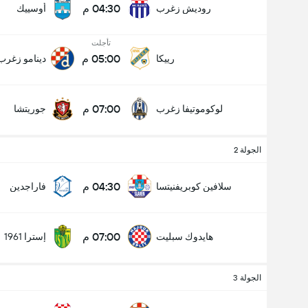
04:30 م
روديش زغرب
أوسييك
تأجلت
05:00 م
رييكا
دينامو زغرب
عدد الاهداف (2.5)
07:00 م
لوكوموتيفا زغرب
جوريتشا
أقل
أكثر
الجولة 2
04:30 م
سلافين كوبريفنيتسا
فاراجدين
07:00 م
هايدوك سبليت
إسترا 1961
الجولة 3