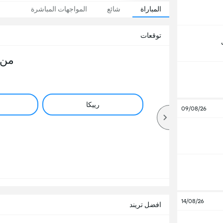
المباراة
شائع
المواجهات المباشرة
توقعات
من 
رييكا
09/08/26
14/08/26
افضل تريند