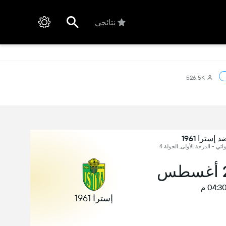
نتائجي
526.5K
 إسترا 1961
اتي - الدرجة الأولى, الجولة 4
04:3 م
إسترا 1961