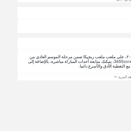
، الأحد، ٢٣ أغسطس ٢٠٢٦، على ملعب ملعب ريجيكا ضمن مرحلة الموسم العادي من
. عبر 365Scores، يمكنك متابعة أحداث المباراة مباشرة، بالإضافة إلى
ع التغطية الأدق والأسرع دائما.
د المزيد