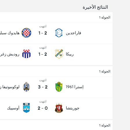
النتائج الأخيرة
الجولة 1
انتهت
1
-
2
فاراجدين
هايدوك سبل
انتهت
1
-
2
رييكا
روديش زغر
الجولة 1
انتهت
3
-
2
إسترا 1961
لوكوموتيفا 
انتهت
2
-
0
جوريتشا
أوسييك
الجولة 1