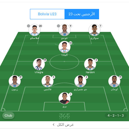
الأرجنتين تحت 23
Bolivia U23
20
9
7
سولاري
غوندو
فيلاسكو
10
ألمادا
18
5
Villagra
Nardoni
21
6
2
15
لوجان
دي تشيزاري
فالنتين
زينون
1
بري
Club
4 - 2 - 1 - 3
عرض الكل