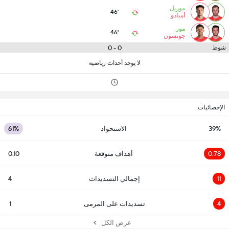
موريل
46'
أمبادو
مور
46'
جونسون
0 - 0
شوط
لا يوجد أحداث رياضية
الإحصائيات
39%
الاستحواذ
61%
0.78
أهداف متوقعة
0.10
11
إجمالي التسديدات
4
4
تسديدات على المرمى
1
عرض الكل