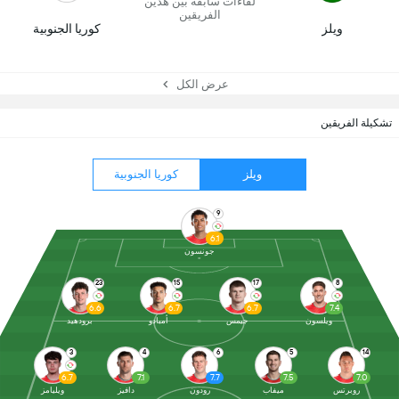
لقاءات سابقة بين هذين
الفريقين
ويلز
كوريا الجنوبية
عرض الكل
تشكيلة الفريقين
ويلز
كوريا الجنوبية
9
6.1
جونسون
23
15
17
8
6.6
6.7
6.7
7.4
ويلسون
جيمس
أمبادو
برودهيد
3
4
6
5
14
6.7
7.1
7.7
7.5
7.0
روبرتس
ميفاب
رودون
دافيز
ويليامز