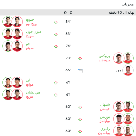
مجريات
0 - 0
نهاية ال 90 دقيقة
جيونغ
84'
يونج-وو
هيون جون
83'
سونج
جو
74'
سونغ
بروكس
73'
برودهيد
مور
66'
لي
61'
هوانغ
هي تشان
61'
هونج
شيهان
60'
جيمس
بورنس
60'
ويليامز
رامزي
60'
ويلسون