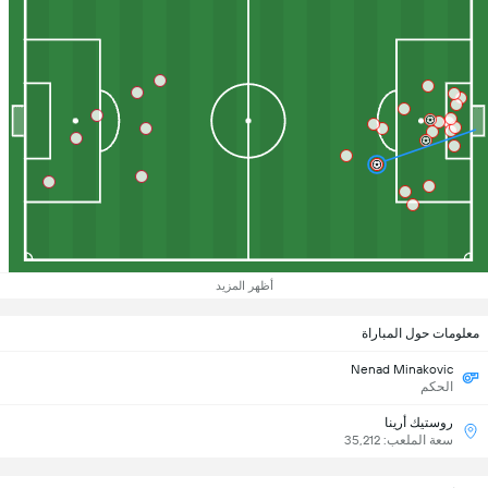
أظهر المزيد
معلومات حول المباراة
Nenad Minakovic
الحكم
روستيك أرينا
سعة الملعب: 35,212