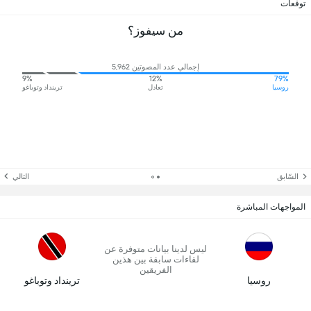
توقعات
من سيفوز؟
إجمالي عدد المصوتين 5,962
9%
12%
79%
روسيا
تعادل
ترينداد وتوباغو
السّابق
التالي
المواجهات المباشرة
ليس لدينا بيانات متوفرة عن
لقاءات سابقة بين هذين
الفريقين
روسيا
ترينداد وتوباغو