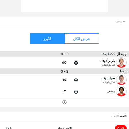
مجريات
عرض الكل
الأبرز
3 - 0
نهاية ال 90 دقيقة
بارتراكوف
60'
سادولاييف
2 - 0
شوط
سيليانوف
15'
سيرغييف
بيفيف
7'
الإحصائيات
65%
الاستحواذ
35%