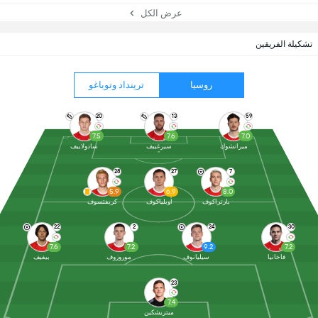
عرض الكل
تشكيلة الفريقين
روسيا
ترينداد وتوباغو
20
13
59
7.5
7.6
7.0
ميرانشوك
سيرغييف
سادولاييف
28
27
7
5.9
6.9
8.0
بارتراكوف
أوبلياكوف
كريفتسوف
22
2
24
30
7.6
7.2
9.2
7.2
فاخانيا
سيليانوف
موروزوف
بيفيف
23
7.4
ميتريشكين