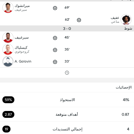
ميرانشوك
69'
سيرغييف
عفيف
62'
مناعي
0 - 3
شوط
45'
سيرغييف
كيسلياك
35'
كروجوفوي
A. Golovin
33'
الإحصائيات
41%
الاستحواذ
59%
0.87
أهداف متوقعة
2.87
4
إجمالي التسديدات
19