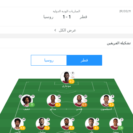
29/03/11
المباريات الودية الدولية
1 - 1
قطر
روسيا
عرض الكل
تشكيلة الفريقين
قطر
روسيا
9
6.2
مونتاري
11
23
20
8
7.1
6.2
5.9
6.2
ادميلسون
فتحي
مدابو
عفيف
14
5
16
3
2
6.6
6.2
6.4
6.1
7.4
ميغيل
علي
خوخي
سلمان
الأمين