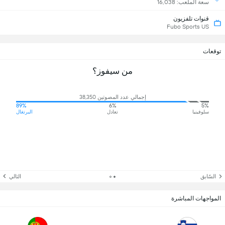
سعة الملعب: 16,038
قنوات تلفزيون
Fubo Sports US
توقعات
من سيفوز؟
إجمالي عدد المصوتين 38,350
89%
6%
5%
سلوفينيا
تعادل
البرتغال
السّابق
التالي
المواجهات المباشرة