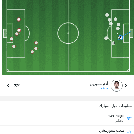
آدم تشيرين
72'
هدف
معلومات حول المباراة
Irfan Peljto
الحكم
ملعب ستوزيتشي