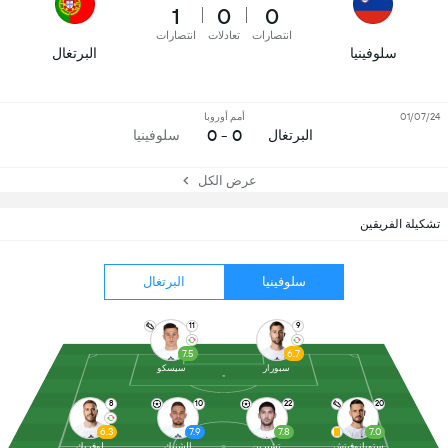
1
0
0
انتصارات
تعادلات
انتصارات
سلوفينيا
البرتغال
01/07/24
أمم أوروبا
0 - 0
البرتغال
سلوفينيا
عرض الكل
تشكيلة الفريقين
سلوفينيا
البرتغال
11
9
7.5
6.7
سبورار
سيسكو
8
10
22
20
6.3
7.9
7.8
7.0
ستويانوفيتش
تشيرين
إلشنيك
لوفريك