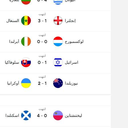
انتهت
3
-
1
إنجلترا
السنغال
انتهت
0
-
0
لوكسمبورج
أيرلندا
انتهت
0
-
1
اسرائيل
سلوفاكيا
انتهت
2
-
1
نيوزيلندا
أوكرانيا
انتهت
4
-
0
ليختنشتاين
اسكتلندا