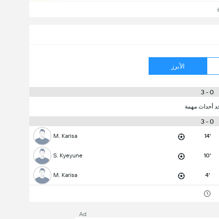
الأبرز
0 - 3
جد أحداث مهمة
0 - 3
M. Karisa
14'
S. Kyeyune
10'
M. Karisa
4'
Ad