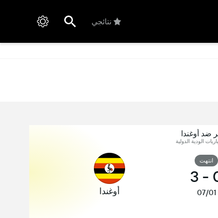
نتائجي
ر ضد أوغندا
اريات الودية الدولية
انتهت
3
-
أوغندا
07/01