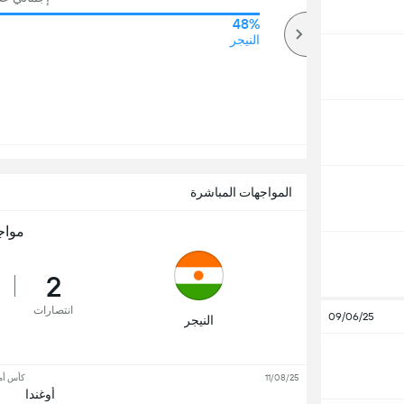
48%
53%
أكثر
النيجر
المواجهات المباشرة
مواج
2
انتصارات
09/06/25
النيجر
11/08/25
كأس أمم
أوغندا