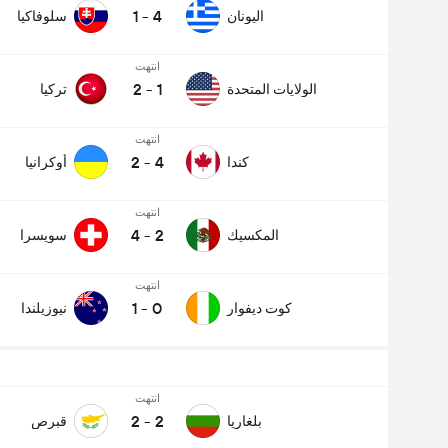
1
-
4
اليونان
سلوفاكيا
انتهت
2
-
1
الولايات المتحدة
تركيا
انتهت
2
-
4
كندا
أوكرانيا
انتهت
4
-
2
المكسيك
سويسرا
انتهت
1
-
0
كوت ديفوار
نيوزيلندا
انتهت
2
-
2
بلغاريا
قبرص