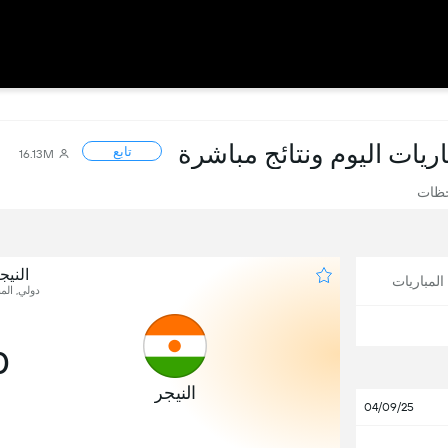
باريات اليوم ونتائج مباشرة
تابع
16.13M
حظات
النيج
لمباريات
دولي, المب
0
النيجر
04/09/25