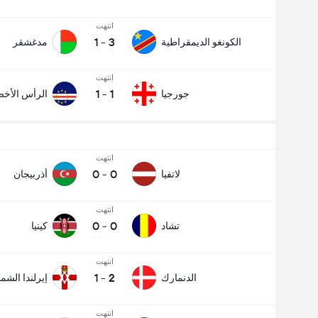
انتهت
1
-
3
الكونغو الديمقراطية
مدغشقر
انتهت
1
-
1
جورجيا
الرأس الأخ
انتهت
0
-
0
لاتفيا
أذربيجان
انتهت
0
-
0
تشاد
كينيا
انتهت
1
-
2
الدنمارك
إيرلندا الشما
انتهت