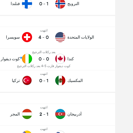
0
-
1
النرويج
فنلندا
انتهت
4
-
0
الولايات المتحدة
سويسرا
بعد ركلات الترجيح
0
-
0
كندا
كوت ديفوار
كوت ديفوار فازت 5-4 بعد ركلات الترجيح
انتهت
0
-
1
المكسيك
تركيا
انتهت
2
-
1
أذربيجان
المجر
انتهت