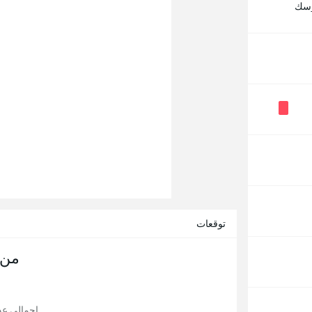
رسك
توقعات
من 
إجمالي عدد 