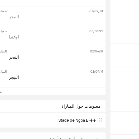
07/09/23
تصفيات
النيجر
08/06/22
تصفيات
أوغندا
02/06/18
المبار
النيجر
02/09/14
المبار
النيجر
عرض
معلومات حول المباراة
Stade de Ngoa Ekélé
معلومات عن النيجر ضد أوغندا