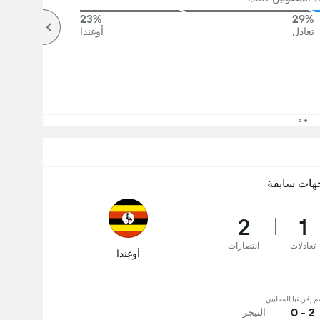
23%
29%
تعادل
أوغندا
هات سابقة
2
1
تعادلات
انتصارات
أوغندا
 إفريقيا للمحليين
2 - 0
النيجر