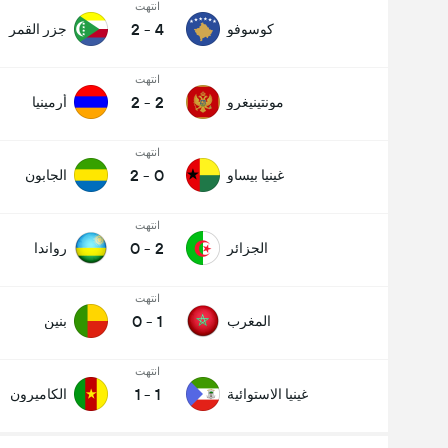
انتهت
2
-
4
كوسوفو
جزر القمر
انتهت
2
-
2
مونتينيغرو
أرمينيا
انتهت
2
-
0
غينيا بيساو
الجابون
انتهت
0
-
2
الجزائر
رواندا
انتهت
0
-
1
المغرب
بنين
انتهت
1
-
1
غينيا الاستوائية
الكاميرون