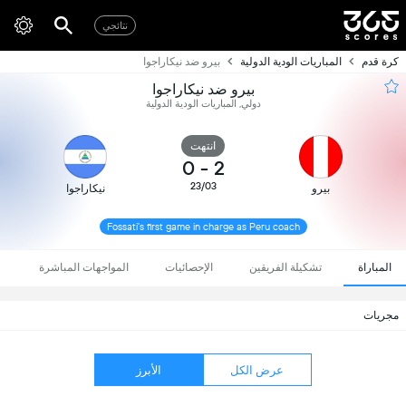
نتائجي
كرة قدم
المباريات الودية الدولية
بيرو ضد نيكاراجوا
بيرو ضد نيكاراجوا
دولي, المباريات الودية الدولية
انتهت
0
-
2
23/03
بيرو
نيكاراجوا
Fossati's first game in charge as Peru coach
المباراة
تشكيلة الفريقين
الإحصائيات
المواجهات المباشرة
مجريات
عرض الكل
الأبرز