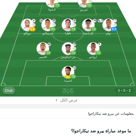
7.7
7.0
غيريرو
لابادولا
6
23
21
16
2
7
6.8
8.1
7.4
7.2
8.4
بولو
كارتاجينا
تافارا
جريمالدو
ترواكو
22
19
5
7.4
7.0
7.5
أرواخو
س.اسكويس
كالينس
12
7.5
كاسيدا
Club
3 - 5 - 2
عرض الكل
معلومات عن بيرو ضد نيكاراجوا
ما موعد مباراة بيرو ضد نيكاراجوا؟