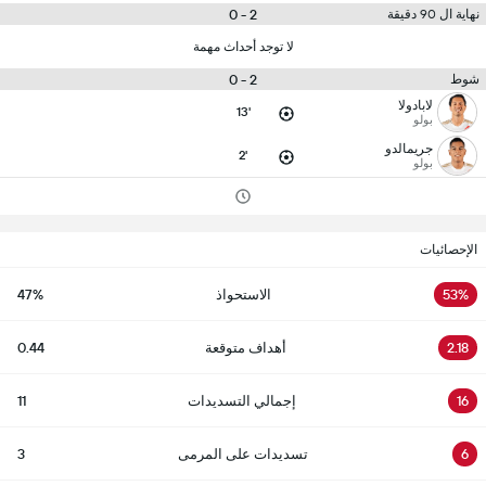
2 - 0
نهاية ال 90 دقيقة
لا توجد أحداث مهمة
2 - 0
شوط
لابادولا
13'
بولو
جريمالدو
2'
بولو
الإحصائيات
53%
الاستحواذ
47%
2.18
أهداف متوقعة
0.44
16
إجمالي التسديدات
11
6
تسديدات على المرمى
3