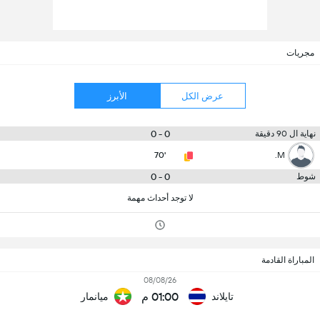
مجريات
عرض الكل
الأبرز
0 - 0
نهاية ال 90 دقيقة
70'
M.
0 - 0
شوط
لا توجد أحداث مهمة
المباراة القادمة
08/08/26
01:00 م
تايلاند
ميانمار