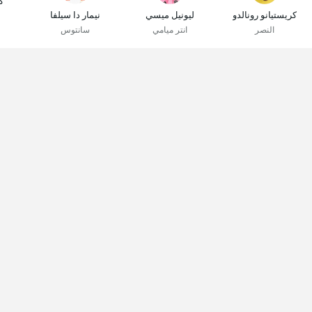
ك
كريستيانو رونالدو
ليونيل ميسي
نيمار دا سيلفا
النصر
انتر ميامي
سانتوس