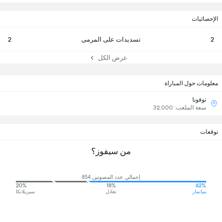
الإحصائيات
2
تسديدات على المرمى
2
عرض الكل
معلومات حول المباراة
توفونا
سعة الملعب: 32,000
توقعات
من سيفوز؟
إجمالي عدد المصوتين 854
20%
18%
62%
ميانمار
تعادل
سيريلانكا