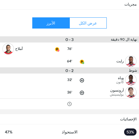
مجريات
عرض الكل
الأبرز
3 - 0
نهاية ال 90 دقيقة
76'
أملاح
رايت
64'
2 - 0
شوط
وياه
32'
كانون
آرونسون
26'
بوليسيتش
الإحصائيات
53%
الاستحواذ
47%