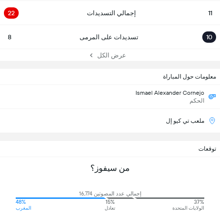
11
إجمالي التسديدات
22
10
تسديدات على المرمى
8
عرض الكل
معلومات حول المباراة
Ismael Alexander Cornejo
الحكم
ملعب تي كيو إل
توقعات
من سيفوز؟
إجمالي عدد المصوتين 16,774
48%
15%
37%
الولايات المتحدة
تعادل
المغرب