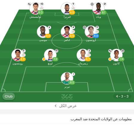
10
9
21
8.0
6.5
8.1
وياه
فيريرا
بوليسيتش
6
4
11
6.6
6.5
8.6
آرونسون
ادامز
موسى
5
15
3
22
6.9
7.3
6.7
7.4
كانون
زيمرمان
لونغ
روبنسون
1
8.5
تيرنر
Club
4 - 3 - 3
عرض الكل
معلومات عن الولايات المتحدة ضد المغرب