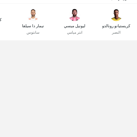
ك
كريستيانو رونالدو
ليونيل ميسي
نيمار دا سيلفا
النصر
انتر ميامي
سانتوس