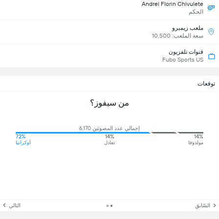
Andrei Florin Chivulete
الحكم
ملعب زيمبرو
سعة الملعب: 10,500
قنوات تلفزيون
Fubo Sports US
توقعات
من سيفوز؟
إجمالي عدد المصوتين 6,170
72%
14%
14%
مولدوفا
تعادل
أوكرانيا
السّابق
التالي