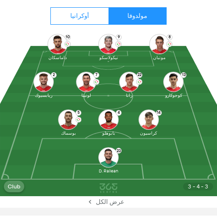
مولدوفا
أوكرانيا
10
9
8
موتبان
نيكولاسكو
داماسكان
2
7
22
13
كوجوكارو
راتا
لونيتا
ريابسيوك
5
4
14
كراسيون
بابوهلو
بوسماك
23
D. Railean
Club
3 - 4 - 3
عرض الكل