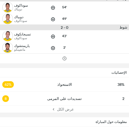
سوداكوف
54'
دوبياك
دوبياك
49'
سوداكوف
0 - 2
شوط
تسيجانكوف
43'
سوداكوف
ياريمتشوك
2'
ماتفيينكو
الإحصائيات
38%
الاستحواذ
62%
2
تسديدات على المرمى
8
عرض الكل
معلومات حول المباراة