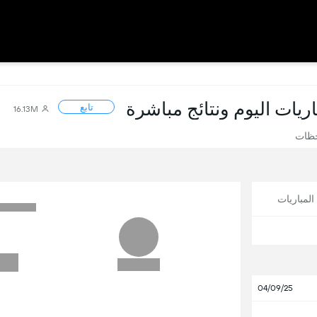
باريات اليوم ونتائج مباشرة
تابع
16.13M
حظات
لمباريات
04/09/25