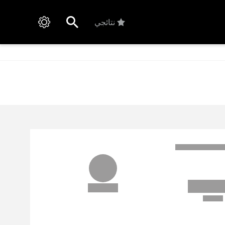
نتائجي