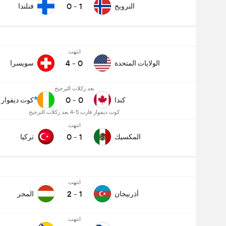
0
-
1
النرويج
فنلندا
انتهت
4
-
0
الولايات المتحدة
سويسرا
بعد ركلات الترجيح
0
-
0
كندا
كوت ديفوار
كوت ديفوار فازت 5-4 بعد ركلات الترجيح
انتهت
0
-
1
المكسيك
تركيا
انتهت
2
-
1
أذربيجان
المجر
انتهت