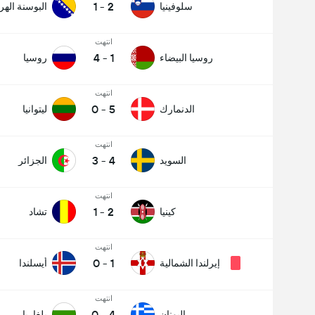
1
-
2
سلوفينيا
البوسنة اله
انتهت
4
-
1
روسيا البيضاء
روسيا
انتهت
0
-
5
الدنمارك
ليتوانيا
انتهت
3
-
4
السويد
الجزائر
انتهت
1
-
2
كينيا
تشاد
انتهت
0
-
1
إيرلندا الشمالية
أيسلندا
انتهت
0
-
4
اليونان
بلغاريا