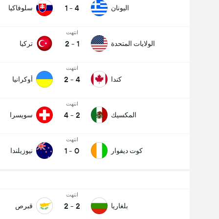
1
-
4
اليونان
سلوفاكيا
انتهت
2
-
1
الولايات المتحدة
تركيا
انتهت
2
-
4
كندا
أوكرانيا
انتهت
4
-
2
المكسيك
سويسرا
انتهت
1
-
0
كوت ديفوار
نيوزيلندا
انتهت
2
-
2
بلغاريا
قبرص