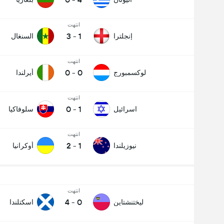
انتهت
3
-
1
إنجلترا
السنغال
انتهت
0
-
0
لوكسمبورج
أيرلندا
انتهت
0
-
1
اسرائيل
سلوفاكيا
انتهت
2
-
1
نيوزيلندا
أوكرانيا
انتهت
4
-
0
ليختنشتاين
اسكتلندا