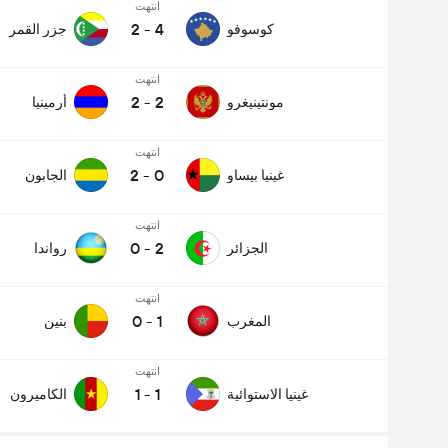
انتهت
2
-
4
كوسوفو
جزر القمر
انتهت
2
-
2
مونتينيغرو
أرمينيا
انتهت
2
-
0
غينيا بيساو
الجابون
انتهت
0
-
2
الجزائر
رواندا
انتهت
0
-
1
المغرب
بنين
انتهت
1
-
1
غينيا الاستوائية
الكاميرون