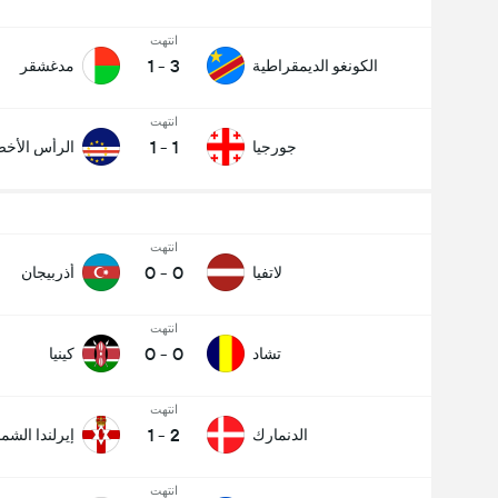
انتهت
1
-
3
الكونغو الديمقراطية
مدغشقر
انتهت
1
-
1
جورجيا
الرأس الأخ
انتهت
0
-
0
لاتفيا
أذربيجان
انتهت
0
-
0
تشاد
كينيا
انتهت
1
-
2
الدنمارك
إيرلندا الشما
انتهت