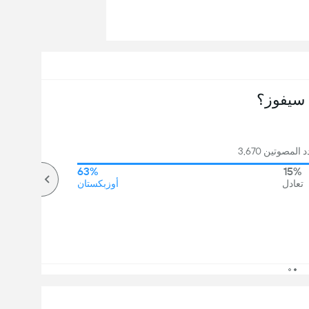
سيفوز؟
لمصوتين 3,670
63%
15%
تعادل
أوزبكستان