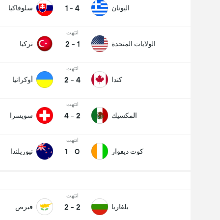
1
-
4
اليونان
سلوفاكيا
انتهت
2
-
1
الولايات المتحدة
تركيا
انتهت
2
-
4
كندا
أوكرانيا
انتهت
4
-
2
المكسيك
سويسرا
انتهت
1
-
0
كوت ديفوار
نيوزيلندا
انتهت
2
-
2
بلغاريا
قبرص