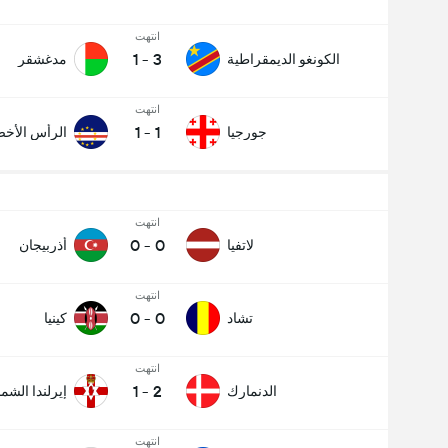
انتهت
1
-
3
الكونغو الديمقراطية
مدغشقر
انتهت
1
-
1
جورجيا
الرأس الأخ
انتهت
0
-
0
لاتفيا
أذربيجان
انتهت
0
-
0
تشاد
كينيا
انتهت
1
-
2
الدنمارك
إيرلندا الشما
انتهت