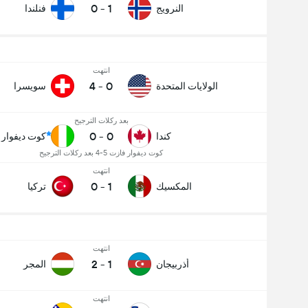
0
-
1
النرويج
فنلندا
انتهت
4
-
0
الولايات المتحدة
سويسرا
بعد ركلات الترجيح
0
-
0
كندا
كوت ديفوار
كوت ديفوار فازت 5-4 بعد ركلات الترجيح
انتهت
0
-
1
المكسيك
تركيا
انتهت
2
-
1
أذربيجان
المجر
انتهت