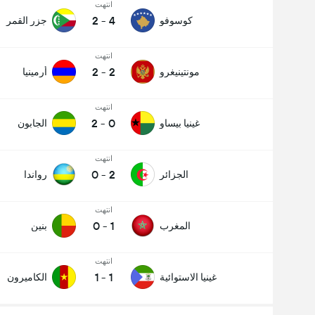
انتهت
2
-
4
كوسوفو
جزر القمر
انتهت
2
-
2
مونتينيغرو
أرمينيا
انتهت
2
-
0
غينيا بيساو
الجابون
انتهت
0
-
2
الجزائر
رواندا
انتهت
0
-
1
المغرب
بنين
انتهت
1
-
1
غينيا الاستوائية
الكاميرون