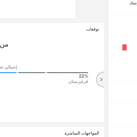
رسك
توقعات
من 
إجمالي عدد ا
22%
75%
أكثر
قرغيزستان
المواجهات المباشرة