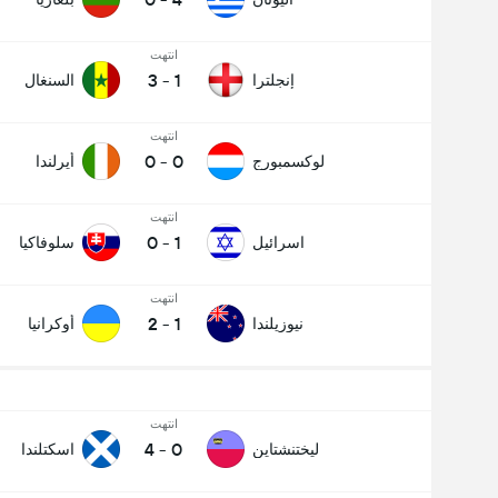
انتهت
3
-
1
إنجلترا
السنغال
انتهت
0
-
0
لوكسمبورج
أيرلندا
انتهت
0
-
1
اسرائيل
سلوفاكيا
انتهت
2
-
1
نيوزيلندا
أوكرانيا
انتهت
4
-
0
ليختنشتاين
اسكتلندا