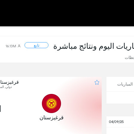
باريات اليوم ونتائج مباشرة
تابع
16.13M
حظات
قرغيزستا
لمباريات
دولي, المب
1
قرغيزستان
04/09/25