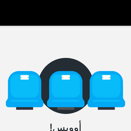
أووبس!