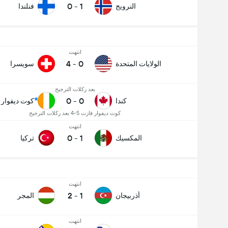
0
-
1
النرويج
فنلندا
انتهت
4
-
0
الولايات المتحدة
سويسرا
بعد ركلات الترجيح
0
-
0
كندا
كوت ديفوار
كوت ديفوار فازت 5-4 بعد ركلات الترجيح
انتهت
0
-
1
المكسيك
تركيا
انتهت
2
-
1
أذربيجان
المجر
انتهت