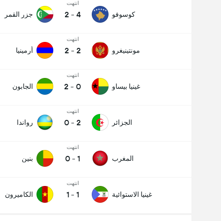
انتهت
2
-
4
كوسوفو
جزر القمر
انتهت
2
-
2
مونتينيغرو
أرمينيا
انتهت
2
-
0
غينيا بيساو
الجابون
انتهت
0
-
2
الجزائر
رواندا
انتهت
0
-
1
المغرب
بنين
انتهت
1
-
1
غينيا الاستوائية
الكاميرون