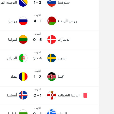
1
-
2
سلوفينيا
البوسنة اله
انتهت
4
-
1
روسيا البيضاء
روسيا
انتهت
0
-
5
الدنمارك
ليتوانيا
عدد الاهداف (2.5)
انتهت
3
-
4
السويد
الجزائر
انتهت
1
-
2
كينيا
تشاد
انتهت
0
-
1
إيرلندا الشمالية
أيسلندا
انتهت
0
-
4
اليونان
بلغاريا