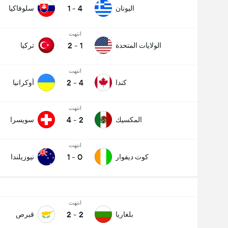
1
-
4
اليونان
سلوفاكيا
انتهت
2
-
1
الولايات المتحدة
تركيا
انتهت
2
-
4
كندا
أوكرانيا
انتهت
4
-
2
المكسيك
سويسرا
انتهت
1
-
0
كوت ديفوار
نيوزيلندا
انتهت
2
-
2
بلغاريا
قبرص