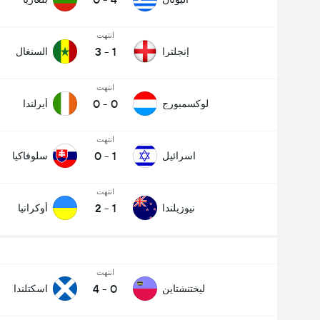
انتهت
3
-
1
إنجلترا
السنغال
انتهت
0
-
0
لوكسمبورج
أيرلندا
انتهت
0
-
1
اسرائيل
سلوفاكيا
انتهت
2
-
1
نيوزيلندا
أوكرانيا
انتهت
4
-
0
ليختنشتاين
اسكتلندا