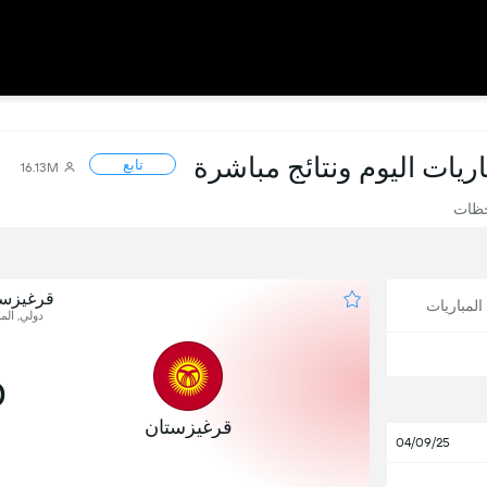
باريات اليوم ونتائج مباشرة
تابع
16.13M
حظات
قرغيزست
لمباريات
دولي, المب
0
قرغيزستان
04/09/25