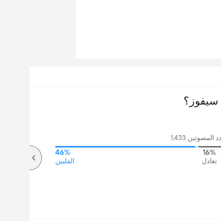
سيفوز؟
المصوتين 1,433
46%
16%
تعادل
الفلبين