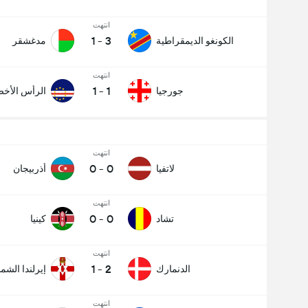
انتهت
1
-
3
الكونغو الديمقراطية
مدغشقر
انتهت
1
-
1
جورجيا
الرأس الأخ
انتهت
0
-
0
لاتفيا
أذربيجان
انتهت
0
-
0
تشاد
كينيا
انتهت
1
-
2
الدنمارك
إيرلندا الشما
انتهت