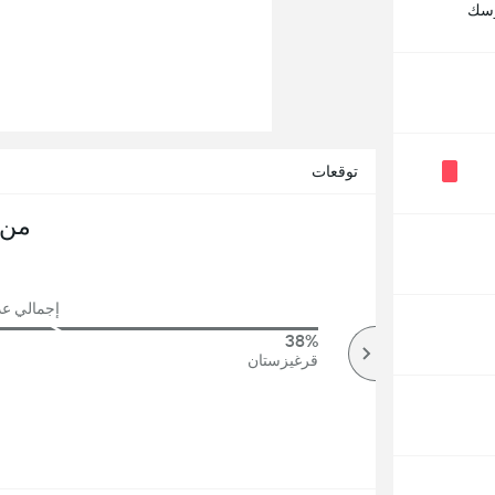
رسك
توقعات
من 
إجمالي عدد 
38%
66%
أكثر
قرغيزستان