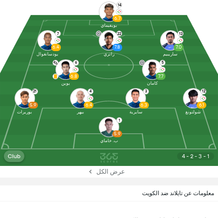
14
6.7
بويفيماي
7
22
13
6.4
7.8
7.0
ساريبيم
راتري
يودسانغوال
6
5
6.8
7.7
كامان
يوين
21
4
3
12
5.9
6.4
6.3
6.1
شولتونغ
سايرية
بيهر
بوريرات
1
5.9
ب. خاماي
Club
4 - 2 - 3 - 1
عرض الكل
معلومات عن تايلاند ضد الكويت