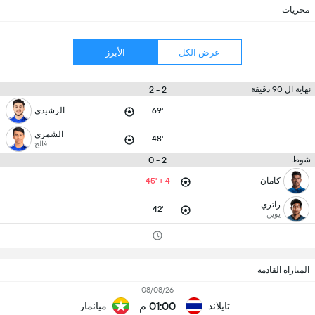
مجريات
عرض الكل
الأبرز
2 - 2
نهاية ال 90 دقيقة
69'
الرشيدي
الشمري
48'
فالح
2 - 0
شوط
كامان
45' + 4
راتري
42'
يوين
المباراة القادمة
08/08/26
01:00 م
تايلاند
ميانمار