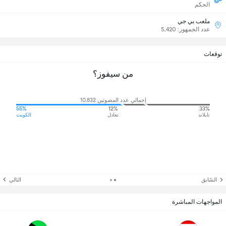
الحكم
ملعب بي جي
عدد الجمهور: 5,420
توقعات
من سيفوز؟
إجمالي عدد المصوتين 10,832
55%
12%
33%
تايلاند
تعادل
الكويت
السّابق
التالي
المواجهات المباشرة