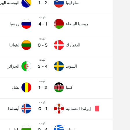
1
-
2
سلوفينيا
البوسنة اله
انتهت
4
-
1
روسيا البيضاء
روسيا
انتهت
0
-
5
الدنمارك
ليتوانيا
انتهت
3
-
4
السويد
الجزائر
انتهت
1
-
2
كينيا
تشاد
انتهت
0
-
1
إيرلندا الشمالية
أيسلندا
انتهت
0
-
4
اليونان
بلغاريا