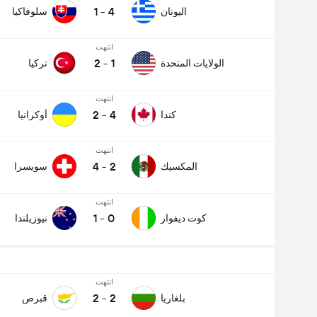
1
-
4
اليونان
سلوفاكيا
انتهت
2
-
1
الولايات المتحدة
تركيا
انتهت
2
-
4
كندا
أوكرانيا
انتهت
4
-
2
المكسيك
سويسرا
انتهت
1
-
0
كوت ديفوار
نيوزيلندا
انتهت
2
-
2
بلغاريا
قبرص