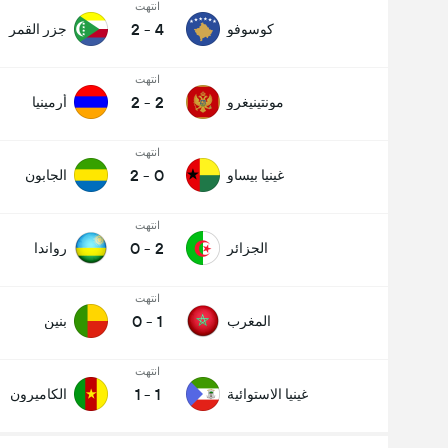
انتهت
2
-
4
كوسوفو
جزر القمر
انتهت
2
-
2
مونتينيغرو
أرمينيا
انتهت
2
-
0
غينيا بيساو
الجابون
انتهت
0
-
2
الجزائر
رواندا
انتهت
0
-
1
المغرب
بنين
انتهت
1
-
1
غينيا الاستوائية
الكاميرون