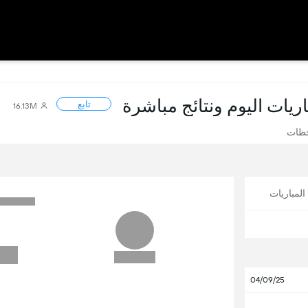
باريات اليوم ونتائج مباشرة
تابع
16.13M
حظات
لمباريات
04/09/25