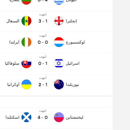
انتهت
3
-
1
إنجلترا
السنغال
انتهت
0
-
0
لوكسمبورج
أيرلندا
انتهت
0
-
1
اسرائيل
سلوفاكيا
انتهت
2
-
1
نيوزيلندا
أوكرانيا
انتهت
4
-
0
ليختنشتاين
اسكتلندا