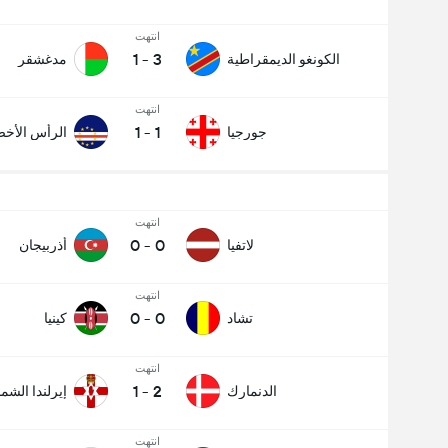
انتهت
1
-
3
الكونغو الديمقراطية
مدغشقر
انتهت
1
-
1
جورجيا
الرأس الأخ
انتهت
0
-
0
لاتفيا
أذربيجان
انتهت
0
-
0
تشاد
كينيا
انتهت
1
-
2
الدنمارك
إيرلندا الشما
انتهت