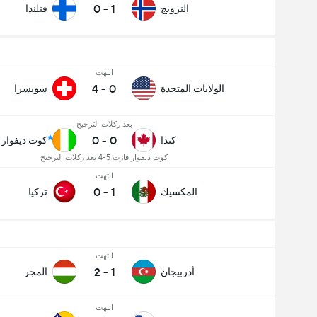
0
-
1
النرويج
فنلندا
انتهت
4
-
0
الولايات المتحدة
سويسرا
بعد ركلات الترجيح
0
-
0
كندا
كوت ديفوار
كوت ديفوار فازت 5-4 بعد ركلات الترجيح
انتهت
0
-
1
المكسيك
تركيا
انتهت
2
-
1
أذربيجان
المجر
انتهت