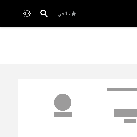
نتائجي