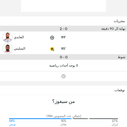
مجريات
0 - 2
نهاية ال 90 دقيقة
89'
العابدي
85'
السليتي
0 - 0
شوط
لا يوجد أحداث رياضية
توقعات
من سيفوز؟
إجمالي عدد المصوتين 1,986
58%
15%
27%
إيران
تعادل
تونس