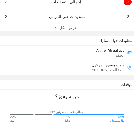
12
إجمالي التسديدات
7
2
تسديدات على المرمى
2
عرض الكل
معلومات حول المباراة
Akhrol Risqullaev
الحكم
ملعب هيسور المركزي
سعة الملعب: 20,000
توقعات
من سيفوز؟
إجمالي عدد المصوتين 449
22%
16%
62%
طاجيكستان
تعادل
الهند