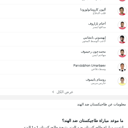
أليون كاروماتولوزودا
قلب الدفاع
أختام نازاروف
مدافع أيسر
إيهسوني بانشانبي
لاعب الوسط المحور
محمدجون رحيموف
مهاجم أيمن
Parvizdzhon Umarbaev
وسط دفاعي
روستام ياتيموف
حارس مرمى
عرض الكل
معلومات عن طاجيكستان ضد الهند
ما موعد مباراة طاجيكستان ضد الهند؟
انتهت مباراة طاجيكستان ضد الهند بنتيجة طاجيكستان 1 - 1 الهند.