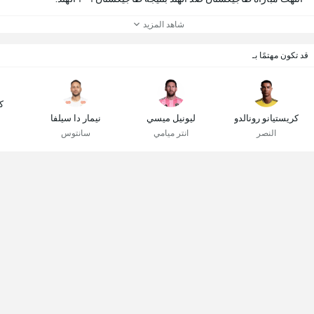
شاهد المزيد
قد تكون مهتمًا بـ
ك
كريستيانو رونالدو
ليونيل ميسي
نيمار دا سيلفا
النصر
انتر ميامي
سانتوس