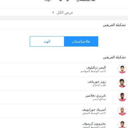
عرض الكل
تشكيلة الفريقين
طاجيكستان
الهند
تشكيلة الفريقين
أليشر دزاليلوف
لاعب الوسط المهاجم
زوير جوريبايف
قلب الدفاع
تابريزي دفلاتمير
مدافع أيسر
أميربيك جورابوييف
لاعب الوسط المحور
مخروبون كريموف
لاعب الوسط المحور