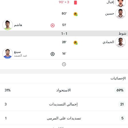
إقبال
90' + 3
حسين
80'
51'
هاشم
1 - 1
شوط
الحمادي
28'
سينغ
16'
عبد الصمد
الإحصائيات
69%
الاستحواذ
31%
21
إجمالي التسديدات
3
5
تسديدات على المرمى
1