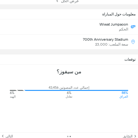
عرض الكل
معلومات حول المباراة
Wiwat Jumpaoon
الحكم
700th Anniversary Stadium
سعة الملعب: 23,000
توقعات
من سيفوز؟
إجمالي عدد المصوتين 43,456
6%
6%
88%
العراق
تعادل
الهند
السّابق
التالي