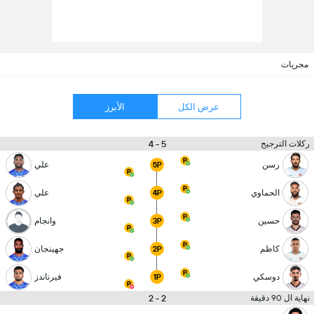
مجريات
عرض الكل
الأبرز
5 - 4
ركلات الترجيح
رسن
علي
5P
الحماوي
علي
4P
حسين
وانجام
3P
كاظم
جهينجان
2P
دوسكي
فيرناندز
1P
2 - 2
نهاية ال 90 دقيقة