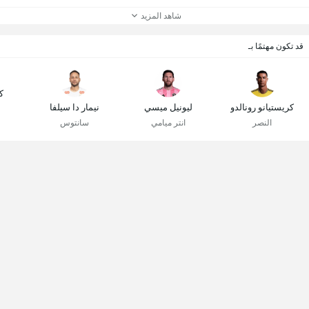
شاهد المزيد
قد تكون مهتمًا بـ
ك
كريستيانو رونالدو
ليونيل ميسي
نيمار دا سيلفا
النصر
انتر ميامي
سانتوس