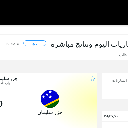
باريات اليوم ونتائج مباشرة
تابع
16.13M
حظات
جزر سليما
لمباريات
دولي, المب
0
جزر سليمان
04/09/25