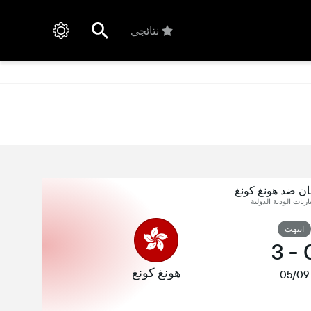
نتائجي
ن ضد هونغ كونغ
اريات الودية الدولية
انتهت
3
-
هونغ كونغ
05/09