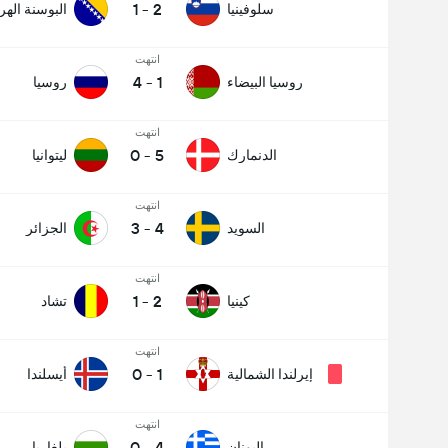
1
-
2
سلوفينيا
البوسنة اله
انتهت
4
-
1
روسيا البيضاء
روسيا
انتهت
0
-
5
الدنمارك
ليتوانيا
انتهت
3
-
4
السويد
الجزائر
انتهت
1
-
2
كينيا
تشاد
انتهت
0
-
1
إيرلندا الشمالية
أيسلندا
انتهت
0
-
4
اليونان
بلغاريا