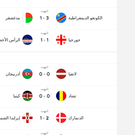
انتهت
1
-
3
الكونغو الديمقراطية
مدغشقر
انتهت
1
-
1
جورجيا
الرأس الأخ
انتهت
0
-
0
لاتفيا
أذربيجان
انتهت
0
-
0
تشاد
كينيا
انتهت
1
-
2
الدنمارك
إيرلندا الشما
انتهت