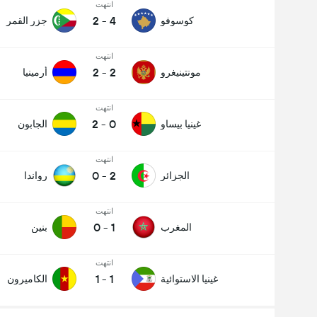
انتهت
2
-
4
كوسوفو
جزر القمر
انتهت
2
-
2
مونتينيغرو
أرمينيا
انتهت
2
-
0
غينيا بيساو
الجابون
انتهت
0
-
2
الجزائر
رواندا
انتهت
0
-
1
المغرب
بنين
انتهت
1
-
1
غينيا الاستوائية
الكاميرون