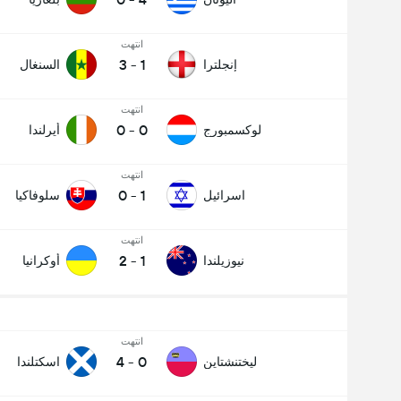
انتهت
3
-
1
إنجلترا
السنغال
انتهت
0
-
0
لوكسمبورج
أيرلندا
انتهت
0
-
1
اسرائيل
سلوفاكيا
انتهت
2
-
1
نيوزيلندا
أوكرانيا
انتهت
4
-
0
ليختنشتاين
اسكتلندا