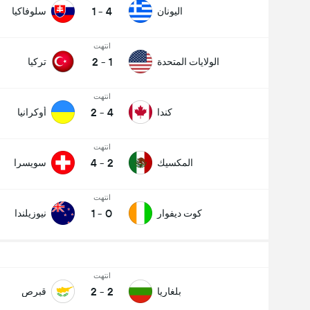
1
-
4
اليونان
سلوفاكيا
انتهت
2
-
1
الولايات المتحدة
تركيا
انتهت
2
-
4
كندا
أوكرانيا
انتهت
4
-
2
المكسيك
سويسرا
انتهت
1
-
0
كوت ديفوار
نيوزيلندا
انتهت
2
-
2
بلغاريا
قبرص