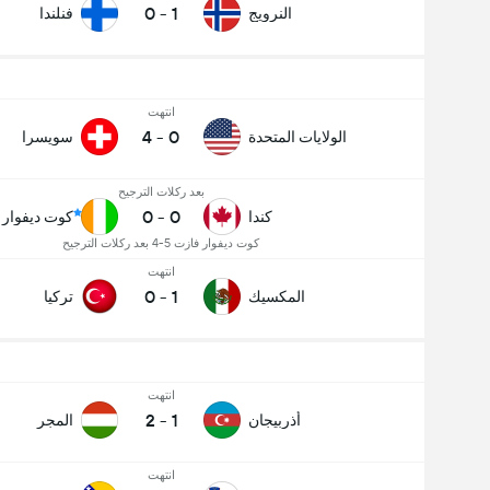
0
-
1
النرويج
فنلندا
انتهت
4
-
0
الولايات المتحدة
سويسرا
بعد ركلات الترجيح
0
-
0
كندا
كوت ديفوار
كوت ديفوار فازت 5-4 بعد ركلات الترجيح
انتهت
0
-
1
المكسيك
تركيا
عدد الاهداف (2.5)
انتهت
2
-
1
أذربيجان
المجر
انتهت