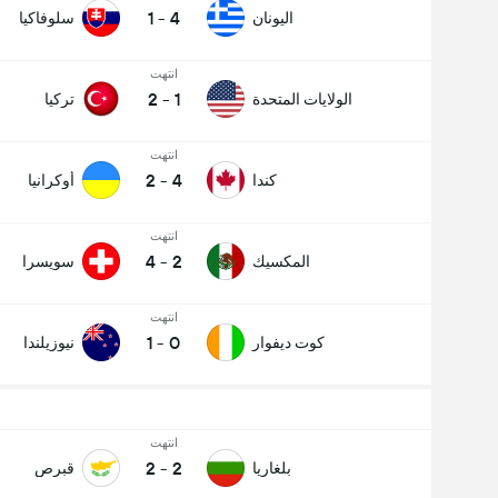
1
-
4
اليونان
سلوفاكيا
انتهت
2
-
1
الولايات المتحدة
تركيا
انتهت
2
-
4
كندا
أوكرانيا
انتهت
4
-
2
المكسيك
سويسرا
انتهت
1
-
0
كوت ديفوار
نيوزيلندا
انتهت
2
-
2
بلغاريا
قبرص