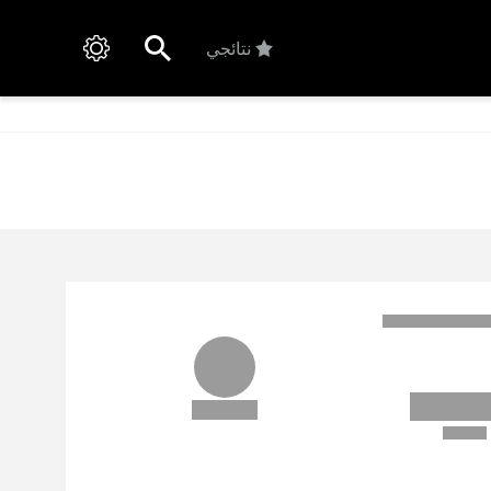
نتائجي