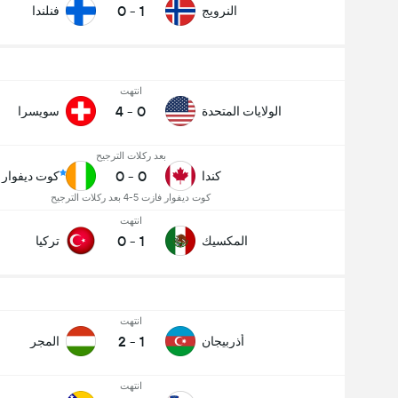
0
-
1
النرويج
فنلندا
انتهت
4
-
0
الولايات المتحدة
سويسرا
بعد ركلات الترجيح
0
-
0
كندا
كوت ديفوار
كوت ديفوار فازت 5-4 بعد ركلات الترجيح
انتهت
0
-
1
المكسيك
تركيا
انتهت
2
-
1
أذربيجان
المجر
انتهت