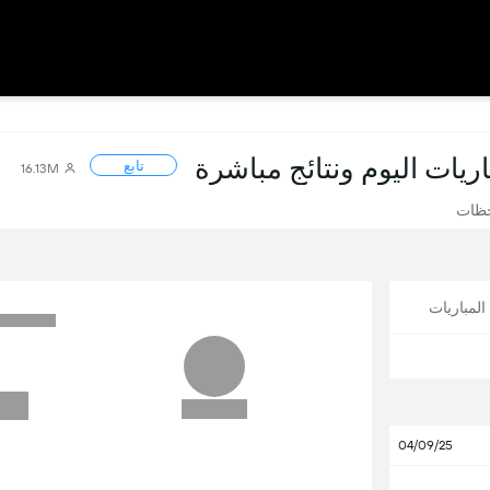
باريات اليوم ونتائج مباشرة
تابع
16.13M
حظات
لمباريات
04/09/25