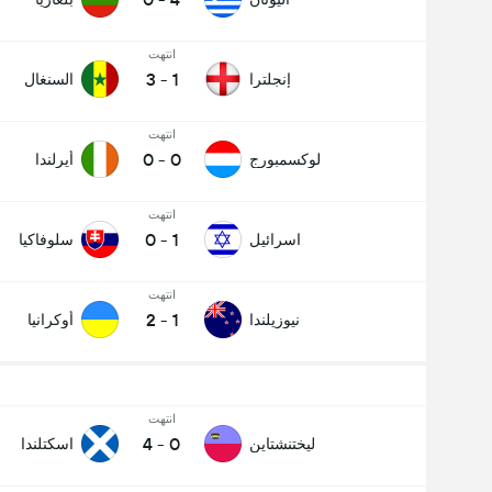
انتهت
3
-
1
إنجلترا
السنغال
انتهت
0
-
0
لوكسمبورج
أيرلندا
انتهت
0
-
1
اسرائيل
سلوفاكيا
انتهت
2
-
1
نيوزيلندا
أوكرانيا
انتهت
4
-
0
ليختنشتاين
اسكتلندا