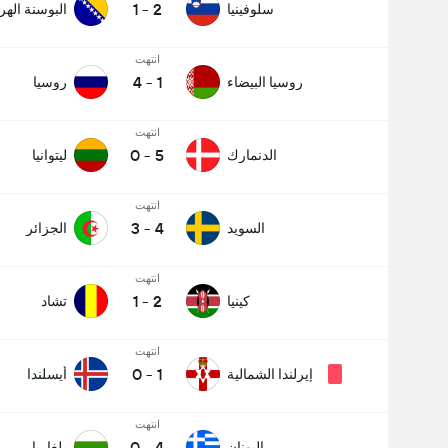
1
-
2
سلوفينيا
البوسنة اله
انتهت
4
-
1
روسيا البيضاء
روسيا
انتهت
0
-
5
الدنمارك
ليتوانيا
انتهت
3
-
4
السويد
الجزائر
انتهت
1
-
2
كينيا
تشاد
انتهت
0
-
1
إيرلندا الشمالية
أيسلندا
انتهت
0
-
4
اليونان
بلغاريا