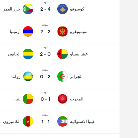
انتهت
2
-
4
كوسوفو
جزر القمر
انتهت
2
-
2
مونتينيغرو
أرمينيا
انتهت
2
-
0
غينيا بيساو
الجابون
انتهت
0
-
2
الجزائر
رواندا
انتهت
0
-
1
المغرب
بنين
انتهت
1
-
1
غينيا الاستوائية
الكاميرون