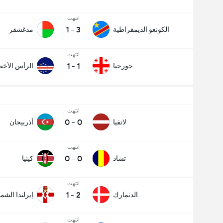
انتهت
1
-
3
الكونغو الديمقراطية
مدغشقر
انتهت
1
-
1
جورجيا
الرأس الأخ
انتهت
0
-
0
لاتفيا
أذربيجان
انتهت
0
-
0
تشاد
كينيا
انتهت
1
-
2
الدنمارك
إيرلندا الشما
انتهت